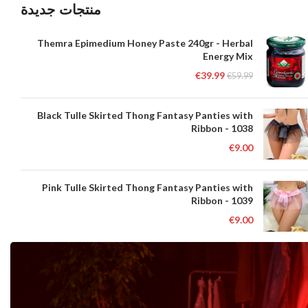
منتجات جديدة
Themra Epimedium Honey Paste 240gr - Herbal
Energy Mix
€
39.99
€
59.99
Black Tulle Skirted Thong Fantasy Panties with
Ribbon - 1038
€
9.00
Pink Tulle Skirted Thong Fantasy Panties with
Ribbon - 1039
€
9.00