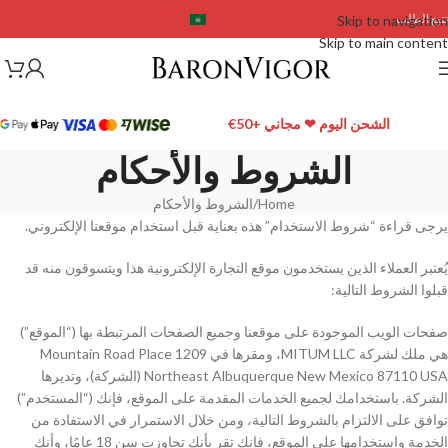
تتبع الطلب
Skip to navigation
Skip to main content
الشحن اليوم ❤ مجاني +50€
الشروط والأحكام
Home
الشروط والأحكام
يرجى قراءة “شروط الاستخدام” هذه بعناية قبل استخدام موقعنا الإلكتروني.
يُعتبر العملاء الذين يستخدمون موقع التجارة الإلكترونية هذا ويتسوقون منه قد
قبلوا الشروط التالية:
صفحات الويب الموجودة على موقعنا وجميع الصفحات المرتبطة بها (“الموقع”)
هي ملك لشركة MITUM LLC، ومقرها في 1209 Mountain Road Place
Northeast Albuquerque New Mexico 87110 USA (الشركة)، وتديرها
الشركة. باستخدامك لجميع الخدمات المقدمة على الموقع، فإنك (“المستخدم”)
توافق على الالتزام بالشروط التالية، ومن خلال الاستمرار في الاستفادة من
الخدمة واستخدامها على الموقع، فإنك تقر بأنك تجاوزت سن 18 عامًا، وأنك