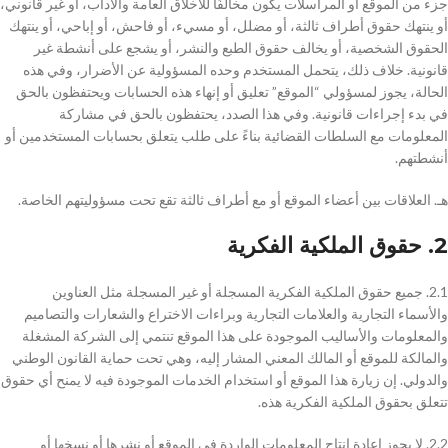
جزء من الموقع أو المراسلات يكون مخالفًا للأخلاق العامة والآداب، أو غير قانوني،
أو ينتهك حقوق أطراف ثالثة، أو مضلل، أو مسيء، أو فاحش، أو إباحي، أو ينتهك
الحقوق الشخصية، أو يخالف حقوق الطبع والنشر، أو يشجع على أنشطة غير
قانونية. خلاف ذلك، يتحمل المستخدم وحده المسؤولية عن الأضرار، وفي هذه
الحالة، يجوز لمسؤولي “الموقع” تعليق أو إنهاء هذه الحسابات ويحتفظون بالحق
في بدء إجراءات قانونية. وفي هذا الصدد، يحتفظون بالحق في مشاركة
المعلومات مع السلطات القضائية بناءً على طلب يتعلق بحسابات المستخدمين أو
أنشطتهم.
هـ. العلاقات بين أعضاء الموقع أو مع أطراف ثالثة تقع تحت مسؤوليتهم الخاصة.
2. حقوق الملكية الفكرية
2.1. جميع حقوق الملكية الفكرية المسجلة أو غير المسجلة مثل العناوين
والأسماء التجارية والعلامات التجارية وبراءات الاختراع والشعارات والتصاميم
والمعلومات والأساليب الموجودة على هذا الموقع تنتمي إلى الشركة المشغلة
والمالكة للموقع أو المالك المعني المشار إليه، وهي تحت حماية القانون الوطني
والدولي. إن زيارة هذا الموقع أو استخدام الخدمات الموجودة فيه لا يمنح أي حقوق
تتعلق بحقوق الملكية الفكرية هذه.
2.2. لا يجوز إعادة إنتاج المعلومات الواردة في الموقع أو نشرها أو نسخها أو