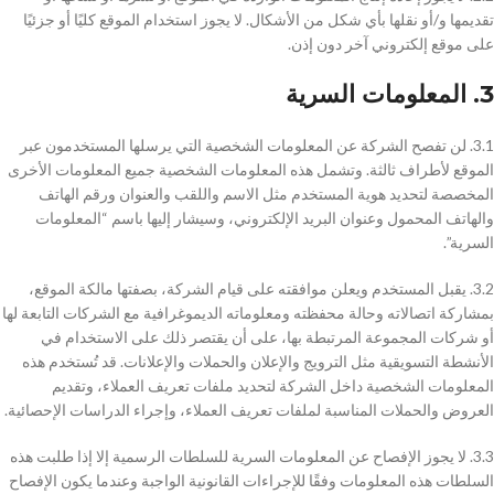
تقديمها و/أو نقلها بأي شكل من الأشكال. لا يجوز استخدام الموقع كليًا أو جزئيًا
على موقع إلكتروني آخر دون إذن.
3. المعلومات السرية
3.1. لن تفصح الشركة عن المعلومات الشخصية التي يرسلها المستخدمون عبر
الموقع لأطراف ثالثة. وتشمل هذه المعلومات الشخصية جميع المعلومات الأخرى
المخصصة لتحديد هوية المستخدم مثل الاسم واللقب والعنوان ورقم الهاتف
والهاتف المحمول وعنوان البريد الإلكتروني، وسيشار إليها باسم “المعلومات
السرية”.
3.2. يقبل المستخدم ويعلن موافقته على قيام الشركة، بصفتها مالكة الموقع،
بمشاركة اتصالاته وحالة محفظته ومعلوماته الديموغرافية مع الشركات التابعة لها
أو شركات المجموعة المرتبطة بها، على أن يقتصر ذلك على الاستخدام في
الأنشطة التسويقية مثل الترويج والإعلان والحملات والإعلانات. قد تُستخدم هذه
المعلومات الشخصية داخل الشركة لتحديد ملفات تعريف العملاء، وتقديم
العروض والحملات المناسبة لملفات تعريف العملاء، وإجراء الدراسات الإحصائية.
3.3. لا يجوز الإفصاح عن المعلومات السرية للسلطات الرسمية إلا إذا طلبت هذه
السلطات هذه المعلومات وفقًا للإجراءات القانونية الواجبة وعندما يكون الإفصاح