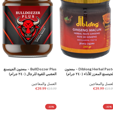
Diblong Herhal Paste – معجون
BullDozzer Plus – معجون الجينسنغ
جينسنغ المعزز للأداء (٢٤٠ جرام)
العشبي للقوة للرجال (٢٤٠ جرام)
لعسل والمعاجين
العسل والمعاجين
€
39.99
€
39.99
€
59.99
€
59.9
إضافة إلى السلة
إضافة إلى السلة
-33%
-33%