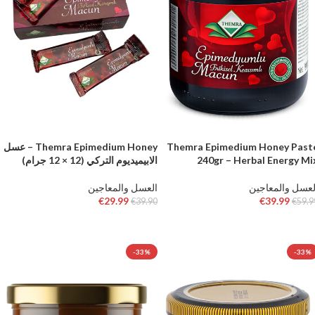
Themra Epimedium Honey Past
Themra Epimedium Honey – عسل
240gr – Herbal Energy Mi
الابيميديوم التركي (12 × 12 جرام)
لعسل والمعاجين
العسل والمعاجين
€
29.99
€
39.99
€
39.90
€
59.9
إضافة إلى السلة
إضافة إلى السلة
-33%
-33%