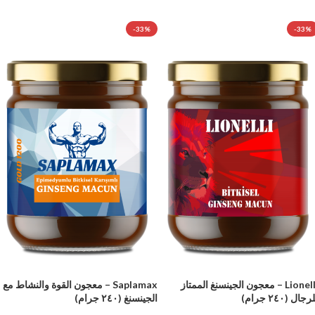
-33%
-33%
Lionelli – معجون الجينسنغ الممتاز
Saplamax – معجون القوة والنشاط مع
رجال (٢٤٠ جرام)
الجينسنغ (٢٤٠ جرام)