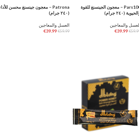
Pars100 – معجون الجينسنغ للقوة
Patrona – معجون جينسنغ محسن للأداء
لحيوية (٢٤٠ جرام)
(٢٤٠ جرام)
لعسل والمعاجين
العسل والمعاجين
€
39.99
€
39.99
€
59.99
€
59.9
إضافة إلى السلة
إضافة إلى السلة