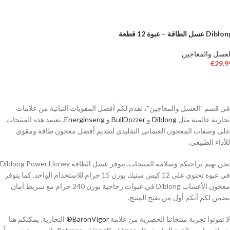
Dib عسل الطاقة – عبوة 12 قطعة
لعسل والمعاجين
€
29.9
إضافة إلى السلة
في قسم "العسل والمعاجين"، نقدم لكم أفضل المقويات النباتية من علامات
تجارية عالمية مثل
Diblong
و
BullDozzer
و
Energinseng
. تعتمد هذه المنتجات
على وصفات المعجون العثماني التقليدي لتقديم أفضل معجون طاقة ومقوي
للأداء الطبيعي.
نحن نهتم براحتكم وسلامة المنتجات. يتوفر عسل الطاقة Diblong Power Honey
في عبوة تحتوي على 12 كيس ستيك بوزن 15 جرام للاستخدام الواحد. كما يتوفر
معجون الأعشاب Diblong في عبوات زجاجية بوزن 240 جرام مع شريط أمان
يضمن لكم أنكم أول من يفتح المنتج.
لا تفوتوا تجربة منتجاتنا الحصرية من علامة
BaronVigor®
التجارية. يمكنكم هنا