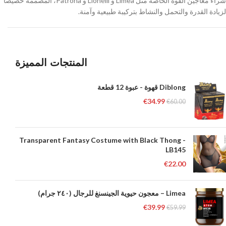
شراء معاجين القوة الخاصة مثل Limea و Lionelli و Patrona، المصممة خصيصاً
لزيادة القدرة والتحمل والنشاط بتركيبة طبيعية وآمنة.
المنتجات المميزة
Diblong قهوة - عبوة 12 قطعة
€
34.99
€
60.00
Transparent Fantasy Costume with Black Thong -
LB145
€
22.00
Limea – معجون حيوية الجينسنغ للرجال (٢٤٠ جرام)
€
39.99
€
59.99