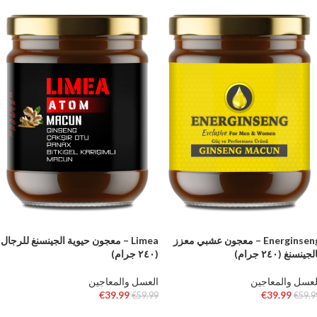
Energinseng – معجون عشبي معزز
Limea – معجون حيوية الجينسنغ للرجال
لجينسنغ (٢٤٠ جرام)
(٢٤٠ جرام)
لعسل والمعاجين
العسل والمعاجين
€
39.99
€
39.99
€
59.99
€
59.9
إضافة إلى السلة
إضافة إلى السلة