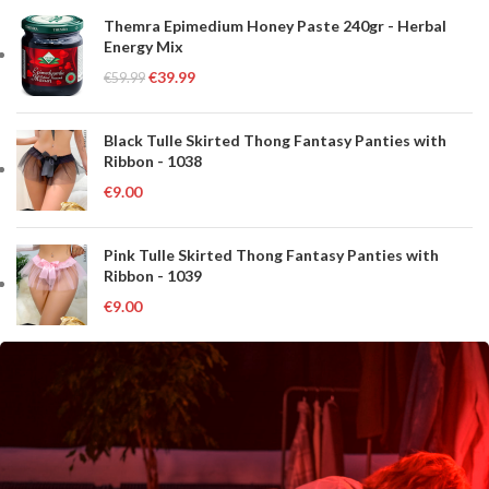
Themra Epimedium Honey Paste 240gr - Herbal
Energy Mix
€
39.99
€
59.99
Black Tulle Skirted Thong Fantasy Panties with
Ribbon - 1038
€
9.00
Pink Tulle Skirted Thong Fantasy Panties with
Ribbon - 1039
€
9.00