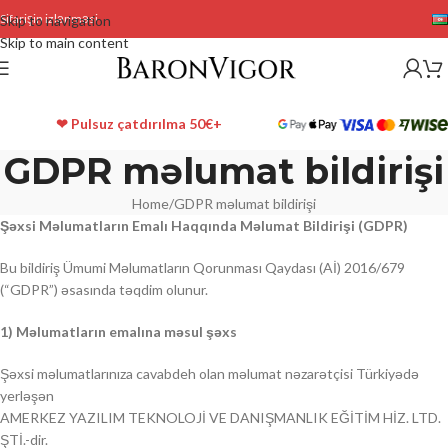
Sifarişin izlənməsi
Skip to navigation
Skip to main content
❤ Pulsuz çatdırılma 50€+
GDPR məlumat bildirişi
Home
GDPR məlumat bildirişi
Şəxsi Məlumatların Emalı Haqqında Məlumat Bildirişi (GDPR)
Bu bildiriş Ümumi Məlumatların Qorunması Qaydası (Aİ) 2016/679
(“GDPR”) əsasında təqdim olunur.
1) Məlumatların emalına məsul şəxs
Şəxsi məlumatlarınıza cavabdeh olan məlumat nəzarətçisi Türkiyədə
yerləşən
AMERKEZ YAZILIM TEKNOLOJİ VE DANIŞMANLIK EĞİTİM HİZ. LTD.
ŞTİ.-dir.