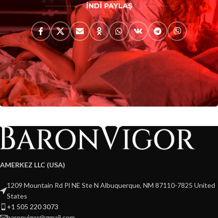
İNDİ PAYLAŞ
AMERKEZ LLC (USA)
1209 Mountain Rd Pl NE Ste N Albuquerque, NM 87110-7825 United
States
+1 505 220 3073
baronvigor@gmail.com