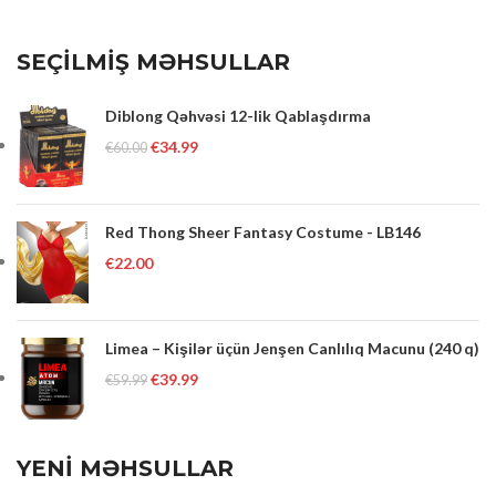
SEÇİLMİŞ MƏHSULLAR
Diblong Qəhvəsi 12-lik Qablaşdırma
€
34.99
€
60.00
Red Thong Sheer Fantasy Costume - LB146
€
22.00
Limea – Kişilər üçün Jenşen Canlılıq Macunu (240 q)
€
39.99
€
59.99
YENİ MƏHSULLAR