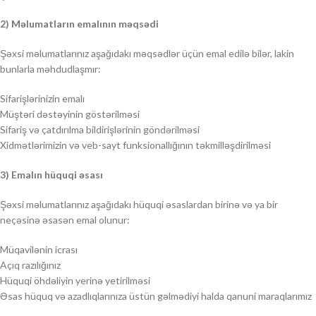
2) Məlumatların emalının məqsədi
Şəxsi məlumatlarınız aşağıdakı məqsədlər üçün emal edilə bilər, lakin
bunlarla məhdudlaşmır:
Sifarişlərinizin emalı
Müştəri dəstəyinin göstərilməsi
Sifariş və çatdırılma bildirişlərinin göndərilməsi
Xidmətlərimizin və veb-sayt funksionallığının təkmilləşdirilməsi
3) Emalın hüquqi əsası
Şəxsi məlumatlarınız aşağıdakı hüquqi əsaslardan birinə və ya bir
neçəsinə əsasən emal olunur:
Müqavilənin icrası
Açıq razılığınız
Hüquqi öhdəliyin yerinə yetirilməsi
Əsas hüquq və azadlıqlarınıza üstün gəlmədiyi halda qanuni maraqlarımız