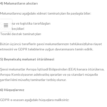
4) Məlumatların alıcıları
Məlumatlarınız aşağıdakı xidmət təminatçıları ilə paylaşıla bilər:
Çatdırılma və logistika tərəfdaşları
Ödəniş keçidləri
Texniki dəstək təminatçıları
Bütün üçüncü tərəflərin şəxsi məlumatlarınızın təhlükəsizliyinə riayət
etməsini və GDPR tələblərinə uyğun davranmasını təmin edirik.
5) Beynəlxalq məlumat ötürülməsi
Şəxsi məlumatlar Avropa İqtisadi Bölgəsindən (EEA) kənara ötürülərsə,
Avropa Komissiyasının adekvatlıq qərarları və ya standart müqavilə
şərtləri kimi müvafiq təminatlar tətbiq olunur.
6) Hüquqlarınız
GDPR-ə əsasən aşağıdakı hüquqlara maliksiniz: