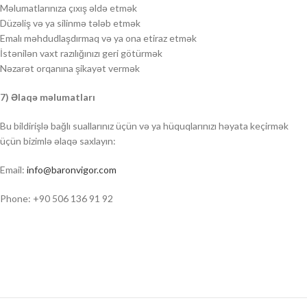
Məlumatlarınıza çıxış əldə etmək
Düzəliş və ya silinmə tələb etmək
Emalı məhdudlaşdırmaq və ya ona etiraz etmək
İstənilən vaxt razılığınızı geri götürmək
Nəzarət orqanına şikayət vermək
7) Əlaqə məlumatları
Bu bildirişlə bağlı suallarınız üçün və ya hüquqlarınızı həyata keçirmək
üçün bizimlə əlaqə saxlayın:
Email:
info@baronvigor.com
Phone: +90 506 136 91 92