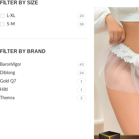
FILTER BY SIZE
L-XL
20
S-M
38
FILTER BY BRAND
BaronVigor
45
Diblong
24
Gold Q7
1
Hilti
1
Themra
2