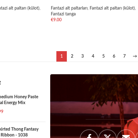
tazi alt paltarı (külot)
,
Fantazi alt paltarları
,
Fantazi alt paltarı (külot)
,
Fantazi tanga
€
9.00
SELECT OPTIONS
1
2
3
4
5
6
7
→
R
medium Honey Paste
al Energy Mix
99
Skirted Thong Fantasy
 Ribbon - 1038