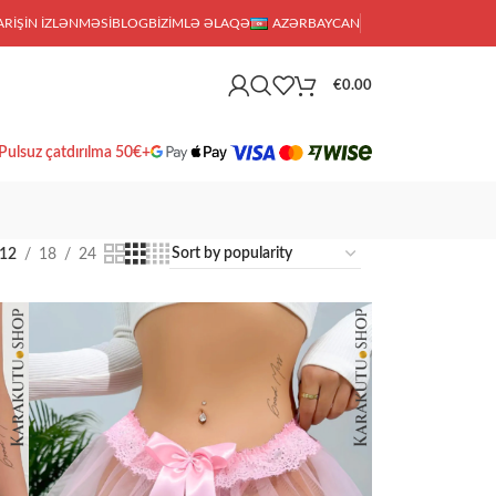
ARIŞIN IZLƏNMƏSI
BLOG
BIZIMLƏ ƏLAQƏ
AZƏRBAYCAN
€
0.00
Pulsuz çatdırılma 50€+
12
18
24