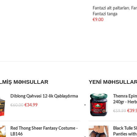
Fantazi alt paltarları
,
Fan
Fantazi tanga
€
9.00
SELECT OPTIONS
LMİŞ MƏHSULLAR
YENİ MƏHSULLA
Diblong Qəhvəsi 12-lik Qablaşdırma
Themra Epi
240gr - Herb
€
34.99
€
60.00
€
39.
€
59.99
Red Thong Sheer Fantasy Costume -
Black Tulle 
LB146
Panties with