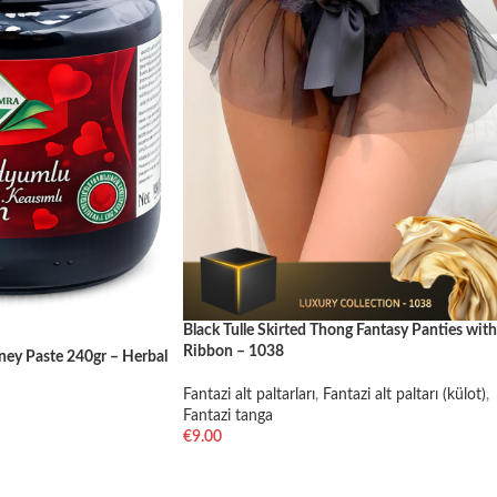
Black Tulle Skirted Thong Fantasy Panties with
Ribbon – 1038
y Paste 240gr – Herbal
Fantazi alt paltarları
,
Fantazi alt paltarı (külot)
,
Fantazi tanga
€
9.00
SELECT OPTIONS