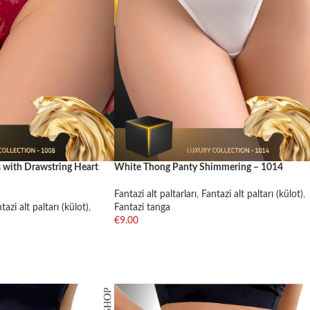
 with Drawstring Heart
White Thong Panty Shimmering – 1014
Fantazi alt paltarları
,
Fantazi alt paltarı (külot)
,
tazi alt paltarı (külot)
,
Fantazi tanga
€
9.00
SELECT OPTIONS