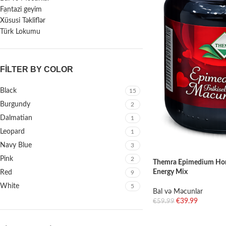
Fantazi geyim
Xüsusi Təkliflər
Türk Lokumu
FILTER BY COLOR
Black
15
Burgundy
2
Dalmatian
1
Leopard
1
Navy Blue
3
Pink
2
Themra Epimedium Hone
Energy Mix
Red
9
White
5
Bal və Məcunlar
€
39.99
€
59.99
ADD TO CART