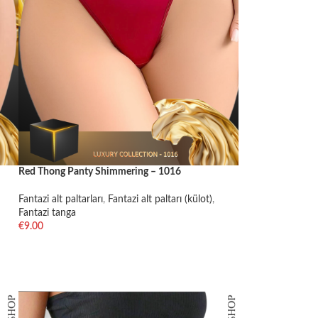
Red Thong Panty Shimmering – 1016
Fantazi alt paltarları
,
Fantazi alt paltarı (külot)
,
Fantazi tanga
€
9.00
SELECT OPTIONS