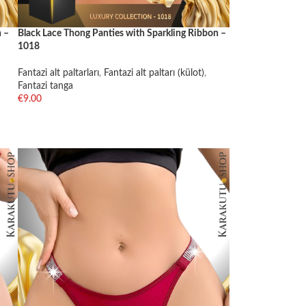
 –
Black Lace Thong Panties with Sparkling Ribbon –
1018
Fantazi alt paltarları
,
Fantazi alt paltarı (külot)
,
Fantazi tanga
€
9.00
SELECT OPTIONS