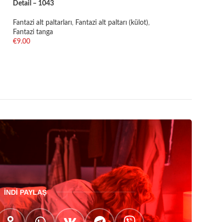
Detail – 1043
Fantazi alt paltarları
,
Fantazi alt paltarı (külot)
,
Fantazi tanga
€
9.00
SELECT OPTIONS
İNDİ PAYLAŞ