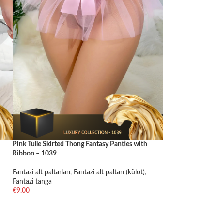
Pink Tulle Skirted Thong Fantasy Panties with
Ribbon – 1039
Fantazi alt paltarları
,
Fantazi alt paltarı (külot)
,
Fantazi tanga
€
9.00
SELECT OPTIONS