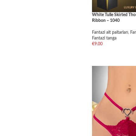
White Tulle Skirted Tho
Ribbon – 1040
Fantazi alt paltarları
,
Fan
Fantazi tanga
€
9.00
SELECT OPTIONS