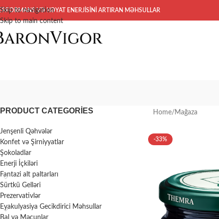
Skip to navigation
ERFORMANS VƏ HƏYAT ENERJİSİNİ ARTIRAN MƏHSULLAR
Skip to main content
PRODUCT CATEGORIES
Home
Mağaza
Jenşenli Qəhvələr
-33%
Konfet və Şirniyyatlar
Şokoladlar
Enerji İçkiləri
Fantazi alt paltarları
Sürtkü Gelləri
Prezervativlər
Eyakulyasiya Gecikdirici Məhsullar
Bal və Məcunlar