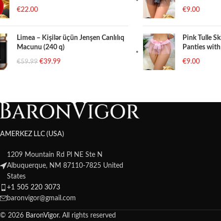
€
22.00
€
9.00
Limea – Kişilər üçün Jenşen Canlılıq
Pink Tulle S
Macunu (240 q)
Panties with
€
39.99
€
9.00
€
59.99
AMERKEZ LLC (USA)
1209 Mountain Rd Pl NE Ste N
Albuquerque, NM 87110-7825 United
States
+1 505 220 3073
baronvigor@gmail.com
© 2026
BaronVigor
. All rights reserved