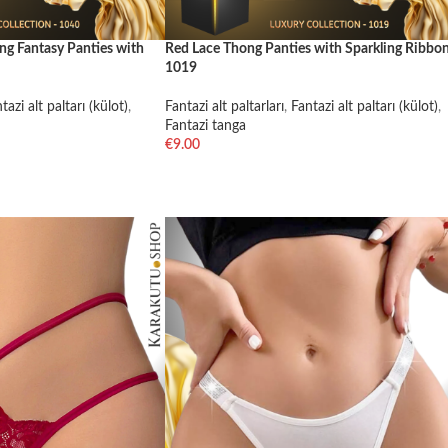
ng Fantasy Panties with
Red Lace Thong Panties with Sparkling Ribbon
1019
tazi alt paltarı (külot)
,
Fantazi alt paltarları
,
Fantazi alt paltarı (külot)
,
Fantazi tanga
€
9.00
SELECT OPTIONS