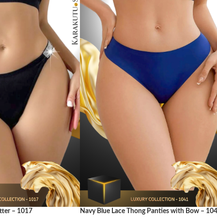
tter – 1017
Navy Blue Lace Thong Panties with Bow – 10