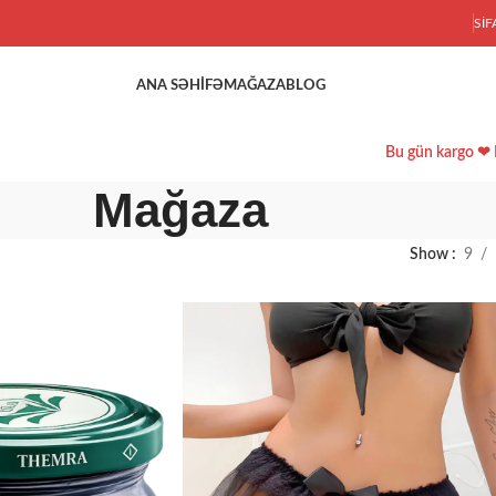
SIF
ANA SƏHIFƏ
MAĞAZA
BLOG
Bu gün kargo ❤ 
Mağaza
Show
9