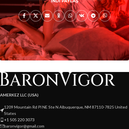
İNDİ PAYLAŞ
AMERKEZ LLC (USA)
1209 Mountain Rd Pl NE Ste N Albuquerque, NM 87110-7825 United
States
+1 505 220 3073
baronvigor@gmail.com