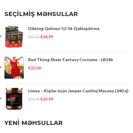
SEÇİLMİŞ MƏHSULLAR
Diblong Qəhvəsi 12-lik Qablaşdırma
€
34.99
€
60.00
Red Thong Sheer Fantasy Costume - LB146
€
22.00
Limea – Kişilər üçün Jenşen Canlılıq Macunu (240 q)
€
39.99
€
59.99
YENİ MƏHSULLAR