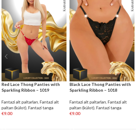
Red Lace Thong Panties with
Black Lace Thong Panties with
Sparkling Ribbon – 1019
Sparkling Ribbon – 1018
Fantazi alt paltarları
,
Fantazi alt
Fantazi alt paltarları
,
Fantazi alt
paltarı (külot)
,
Fantazi tanga
paltarı (külot)
,
Fantazi tanga
€
9.00
€
9.00
SELECT OPTIONS
SELECT OPTIONS