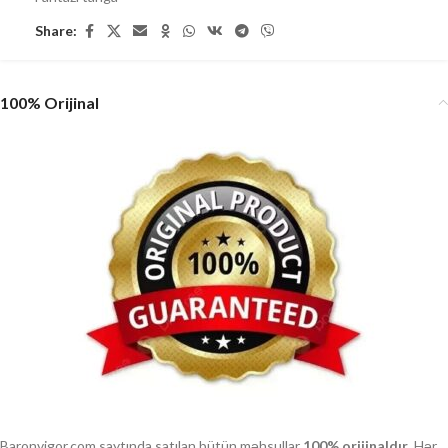
Share:
100% Orijinal
Baronvigor.com saytında satılan bütün məhsullar
100% orijinaldır
. Hər