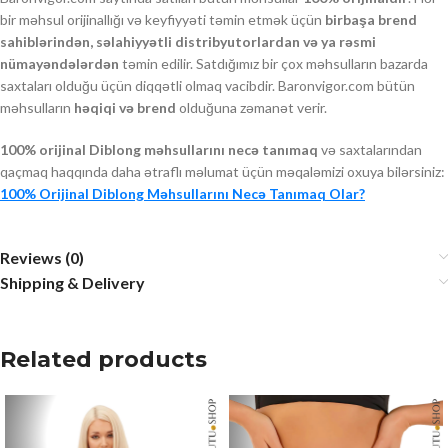
bir məhsul orijinallığı və keyfiyyəti təmin etmək üçün
birbaşa brend
sahiblərindən, səlahiyyətli distribyutorlardan və ya rəsmi
nümayəndələrdən
təmin edilir. Satdığımız bir çox məhsulların bazarda
saxtaları olduğu üçün diqqətli olmaq vacibdir. Baronvigor.com bütün
məhsulların
həqiqi və brend
olduğuna zəmanət verir.
100% orijinal Diblong məhsullarını necə tanımaq
və saxtalarından
qaçmaq haqqında daha ətraflı məlumat üçün məqaləmizi oxuya bilərsiniz:
100% Orijinal Diblong Məhsullarını Necə Tanımaq Olar?
Reviews (0)
Shipping & Delivery
Related products