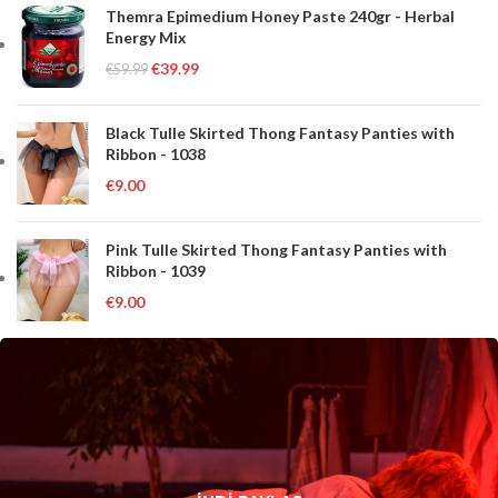
Themra Epimedium Honey Paste 240gr - Herbal
Energy Mix
€
39.99
€
59.99
Black Tulle Skirted Thong Fantasy Panties with
Ribbon - 1038
€
9.00
Pink Tulle Skirted Thong Fantasy Panties with
Ribbon - 1039
€
9.00