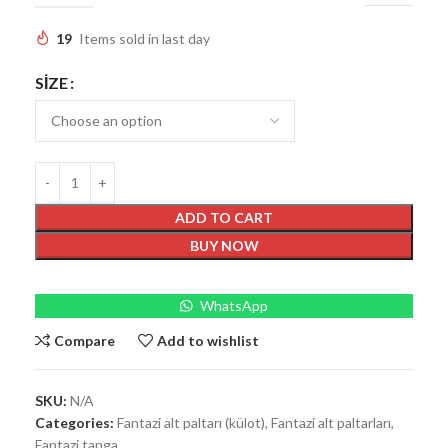
19
Items sold in last day
SIZE
ADD TO CART
BUY NOW
WhatsApp
Compare
Add to wishlist
SKU:
N/A
Categories:
Fantazi alt paltarı (külot)
,
Fantazi alt paltarları
,
Fantazi tanga