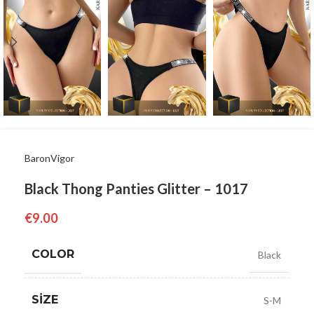
BaronVigor
Black Thong Panties Glitter – 1017
€
9.00
COLOR
Black
SIZE
S-M