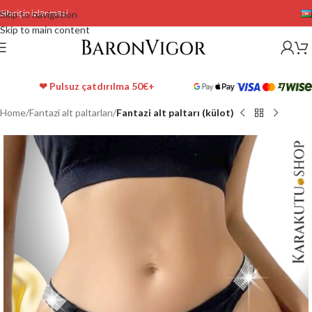
Sifarişin izlənməsi
Skip to navigation
Skip to main content
❤ Pulsuz çatdırılma 50€+
Home
Fantazi alt paltarları
Fantazi alt paltarı (külot)