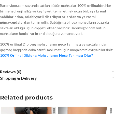
Baronvigor.com saytında satılan bütün məhsullar
100% orijinaldır
. Hər
bir məhsul orijinallığı və keyfiyyəti təmin etmək üçün
birbaşa brend
sahiblərindən, səlahiyyətli distribyutorlardan və ya rəsmi
nümayəndələrdən
təmin edilir. Satdığımız bir çox məhsulların bazarda
saxtaları olduğu üçün diqqətli olmaq vacibdir. Baronvigor.com bütün
məhsulların
həqiqi və brend
olduğuna zəmanət verir.
100% orijinal Diblong məhsullarını necə tanımaq
və saxtalarından
qaçmaq haqqında daha ətraflı məlumat üçün məqaləmizi oxuya bilərsiniz:
100% Orijinal Diblong Məhsullarını Necə Tanımaq Olar?
Reviews (0)
Shipping & Delivery
Related products