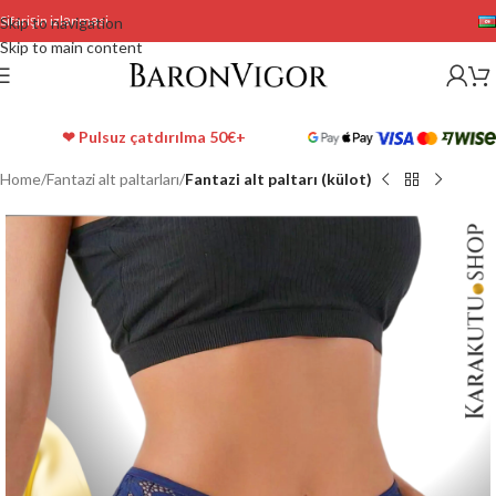
Sifarişin izlənməsi
Skip to navigation
Skip to main content
❤ Pulsuz çatdırılma 50€+
Home
Fantazi alt paltarları
Fantazi alt paltarı (külot)