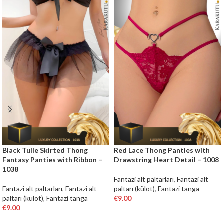
Black Tulle Skirted Thong
Red Lace Thong Panties with
Fantasy Panties with Ribbon –
Drawstring Heart Detail – 1008
1038
Fantazi alt paltarları
,
Fantazi alt
Fantazi alt paltarları
,
Fantazi alt
paltarı (külot)
,
Fantazi tanga
paltarı (külot)
,
Fantazi tanga
€
9.00
€
9.00
SELECT OPTIONS
SELECT OPTIONS