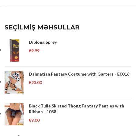
SEÇİLMİŞ MƏHSULLAR
Diblong Sprey
€
9.99
Dalmatian Fantasy Costume with Garters - E0016
€
23.00
Black Tulle Skirted Thong Fantasy Panties with
Ribbon - 1038
€
9.00