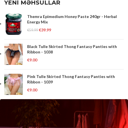
YENİ MƏHSULLAR
Themra Epimedium Honey Paste 240gr - Herbal
Energy Mix
€
39.99
€
59.99
Black Tulle Skirted Thong Fantasy Panties with
Ribbon - 1038
€
9.00
Pink Tulle Skirted Thong Fantasy Panties with
Ribbon - 1039
€
9.00