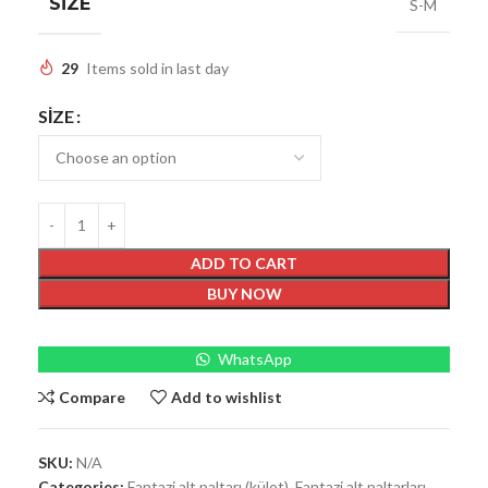
SIZE
S-M
29
Items sold in last day
SIZE
ADD TO CART
BUY NOW
WhatsApp
Compare
Add to wishlist
SKU:
N/A
Categories:
Fantazi alt paltarı (külot)
,
Fantazi alt paltarları
,