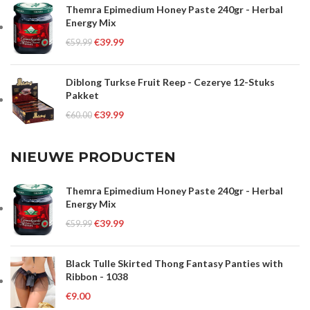
Themra Epimedium Honey Paste 240gr - Herbal
Energy Mix
€
39.99
€
59.99
Diblong Turkse Fruit Reep - Cezerye 12-Stuks
Pakket
€
39.99
€
60.00
NIEUWE PRODUCTEN
Themra Epimedium Honey Paste 240gr - Herbal
Energy Mix
€
39.99
€
59.99
Black Tulle Skirted Thong Fantasy Panties with
Ribbon - 1038
€
9.00