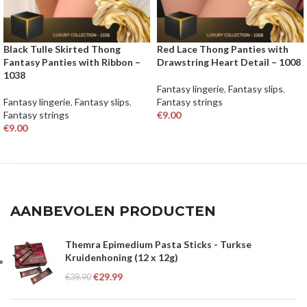
Black Tulle Skirted Thong
Red Lace Thong Panties with
Fantasy Panties with Ribbon –
Drawstring Heart Detail – 1008
1038
Fantasy lingerie
,
Fantasy slips
,
Fantasy lingerie
,
Fantasy slips
,
Fantasy strings
Fantasy strings
€
9.00
€
9.00
OPTIES SELECTEREN
OPTIES SELECTEREN
AANBEVOLEN PRODUCTEN
Themra Epimedium Pasta Sticks - Turkse
Kruidenhoning (12 x 12g)
€
29.99
€
39.90