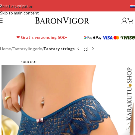
Bestelling volgen
Skip to navigation
Skip to main content
❤ Gratis verzending 50€+
Home
Fantasy lingerie
Fantasy strings
SOLD OUT