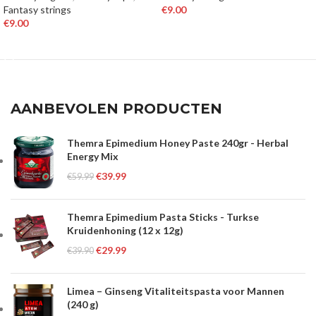
Fantasy strings
€
9.00
€
9.00
OPTIES SELECTEREN
OPTIES SELECTEREN
AANBEVOLEN PRODUCTEN
Themra Epimedium Honey Paste 240gr - Herbal
Energy Mix
€
39.99
€
59.99
Themra Epimedium Pasta Sticks - Turkse
Kruidenhoning (12 x 12g)
€
29.99
€
39.90
Limea – Ginseng Vitaliteitspasta voor Mannen
(240 g)