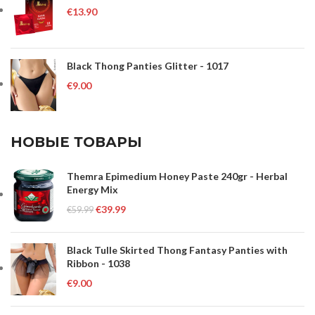
€
13.90
Black Thong Panties Glitter - 1017
€
9.00
НОВЫЕ ТОВАРЫ
Themra Epimedium Honey Paste 240gr - Herbal
Energy Mix
€
39.99
€
59.99
Black Tulle Skirted Thong Fantasy Panties with
Ribbon - 1038
€
9.00