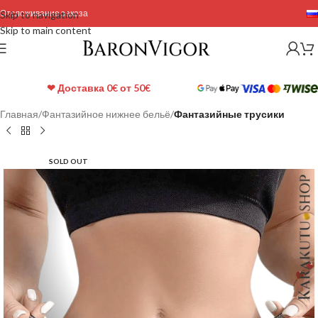
Отслеживание заказа
Skip to navigation
Skip to main content
❤ Доставка 0€ от 50€
Главная
Фантазийное нижнее бельё
Фантазийные трусики
SOLD OUT