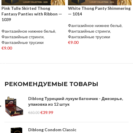
Pink Tulle Skirted Thong
White Thong Panty Shimmering
Fantasy Panties with Ribbon —
— 1014
1039
Фантазийное нижнее бельё
,
Фантазийное нижнее бельё
,
Фантазийные стринги
,
Фантазийные стринги
,
Фантазийные трусики
Фантазийные трусики
€
9.00
€
9.00
ВЫБЕРИТЕ ПАРАМЕТРЫ
ВЫБЕРИТЕ ПАРАМЕТРЫ
РЕКОМЕНДУЕМЫЕ ТОВАРЫ
Diblong Турецкий лукум батончик - Джезерье,
упаковка из 12 штук
€
39.99
€
60.00
Diblong Condom Classic