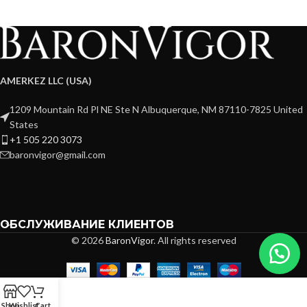
AMERKEZ LLC (USA)
1209 Mountain Rd Pl NE Ste N Albuquerque, NM 87110-7825 United
States
+1 505 220 3073
baronvigor@gmail.com
ОБСЛУЖИВАНИЕ КЛИЕНТОВ
© 2026
BaronVigor
. All rights reserved
Shop
Wishlist
Cart