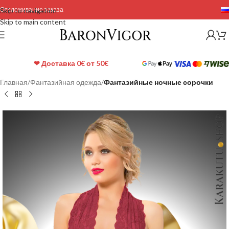
Отслеживание заказа
Skip to navigation
Skip to main content
❤ Доставка 0€ от 50€
Главная
Фантазийная одежда
Фантазийные ночные сорочки