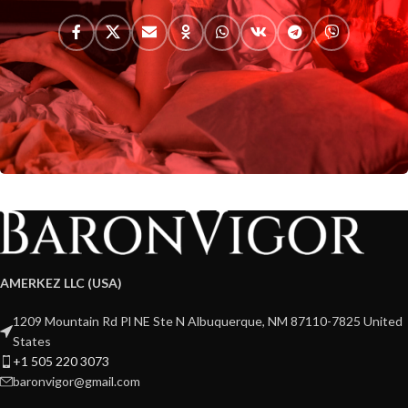
AMERKEZ LLC (USA)
1209 Mountain Rd Pl NE Ste N Albuquerque, NM 87110-7825 United
States
+1 505 220 3073
baronvigor@gmail.com