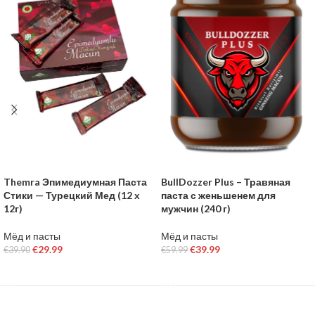
Themra Эпимедиумная Паста
BullDozzer Plus – Травяная
Стики — Турецкий Мед (12 x
паста с женьшенем для
12г)
мужчин (240 г)
Мёд и пасты
Мёд и пасты
€
29.99
€
39.99
€
39.90
€
59.99
В КОРЗИНУ
В КОРЗИНУ