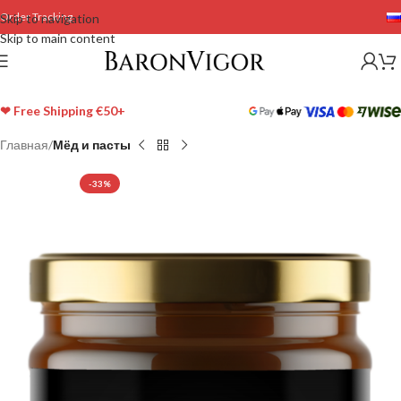
Order Tracking
Skip to navigation
Skip to main content
❤ Free Shipping €50+
Главная
Мёд и пасты
-33%