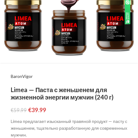
BaronVigor
Limea — Паста с женьшенем для
жизненной энергии мужчин (240 г)
€
39.99
€
59.99
Limea предлагает изысканный травяной продукт — пасту с
женьшенем, тщательно разработанную для современных
мужчин.