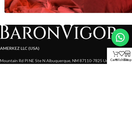
AMERKEZ LLC (USA)
Cart
Wishlist
Shop
1209 Mountain Rd Pl NE Ste N Albuquerque, NM 87110-7825 United
States
+1 505 220 3073
baronvigor@gmail.com
خدمة العملاء
BaronVigor
. All rights reserved
© 2026