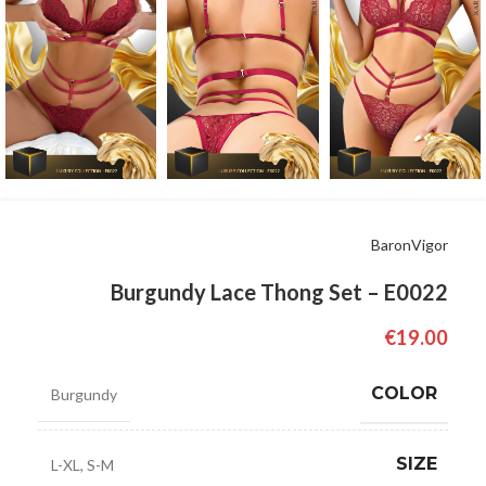
BaronVigor
Burgundy Lace Thong Set – E0022
€
19.00
COLOR
Burgundy
SIZE
L-XL
,
S-M