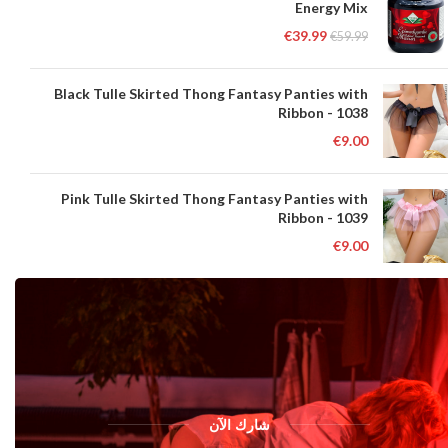
Energy Mix
€
39.99
€
59.99
Black Tulle Skirted Thong Fantasy Panties with
Ribbon - 1038
€
9.00
Pink Tulle Skirted Thong Fantasy Panties with
Ribbon - 1039
€
9.00
شارك الآن