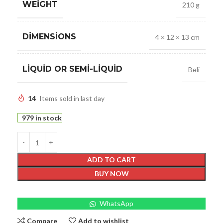
WEIGHT
210 g
DIMENSIONS
4 × 12 × 13 cm
LIQUID OR SEMI-LIQUID
Bəli
14
Items sold in last day
979 in stock
ADD TO CART
BUY NOW
WhatsApp
Compare
Add to wishlist