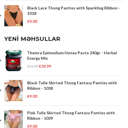
Black Lace Thong Panties with Sparkling Ribbon -
1018
€
9.00
YENİ MƏHSULLAR
Themra Epimedium Honey Paste 240gr - Herbal
Energy Mix
€
39.99
€
59.99
Black Tulle Skirted Thong Fantasy Panties with
Ribbon - 1038
€
9.00
Pink Tulle Skirted Thong Fantasy Panties with
Ribbon - 1039
€
9.00