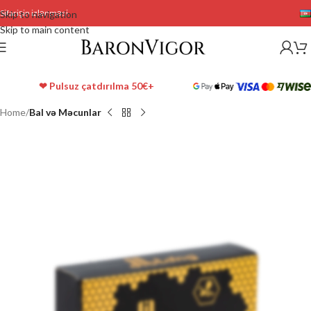
Sifarişin izlənməsi
Skip to navigation
Skip to main content
❤ Pulsuz çatdırılma 50€+
Home
Bal və Məcunlar