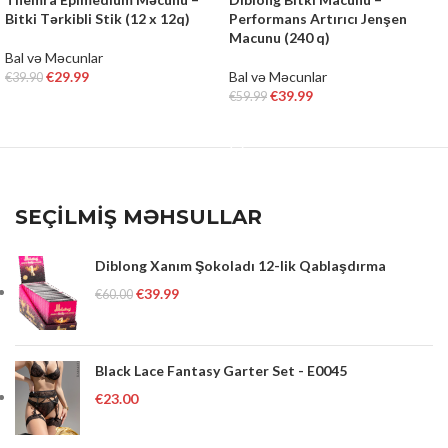
Bitki Tərkibli Stik (12 x 12q)
Performans Artırıcı Jenşen
Macunu (240 q)
Bal və Məcunlar
€
29.99
Bal və Məcunlar
€
39.90
€
39.99
€
59.99
ADD TO CART
ADD TO CART
SEÇİLMİŞ MƏHSULLAR
Diblong Xanım Şokoladı 12-lik Qablaşdırma
€
39.99
€
60.00
Black Lace Fantasy Garter Set - E0045
€
23.00