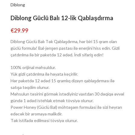
Diblong
Diblong Güclü Balı 12-lik Qablaşdırma
€
29.99
Diblong Güclü Balı Tək Qablaşdırma, hər biri 15 qram olan
güclü formula! Bal-jenşen pastası ilə enerjini hiss edin. Gizli
çatdırılma ilə bir paketdə 12 ədəd. İndi sifariş edin!
100% orijinal məhsuldur.
Yük gizli çatdırılma ilə həyata keçirilir.
Hər paketdə 12 ədəd 15 qramlıq dizayn qablaşdırması ilə
satışa təqdim olunur.
Məhsulun təsirini görmək istədiyiniz vaxtdan 30 dəqiqə əvvəl
gündə 1 ədəd istehlak etmək tövsiyə olunur.
Power Honey (Güclü Bal) möhtəşəm formulasi ilə sizi heyran
edəcək bir aromaya malikdir.
Tək istifadə edilməsi tövsiyə olunur.