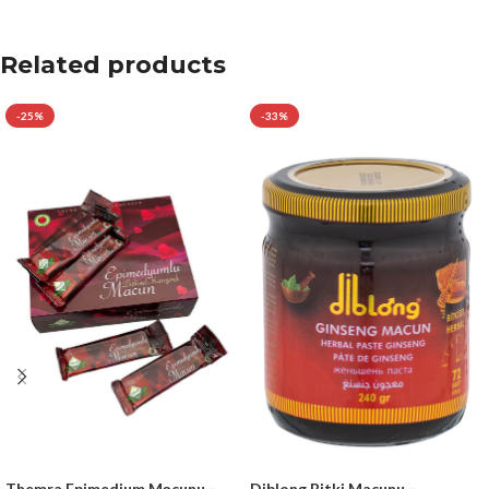
Related products
-25%
-33%
Themra Epimedium Məcunu –
Diblong Bitki Macunu –