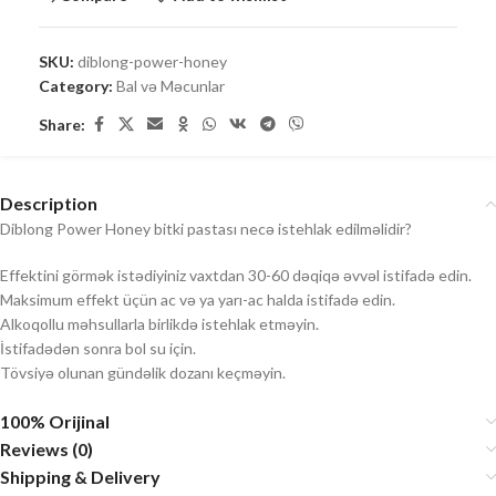
SKU:
diblong-power-honey
Category:
Bal və Məcunlar
Share:
Description
Diblong Power Honey bitki pastası necə istehlak edilməlidir?
Effektini görmək istədiyiniz vaxtdan 30-60 dəqiqə əvvəl istifadə edin.
Maksimum effekt üçün ac və ya yarı-ac halda istifadə edin.
Alkoqollu məhsullarla birlikdə istehlak etməyin.
İstifadədən sonra bol su için.
Tövsiyə olunan gündəlik dozanı keçməyin.
100% Orijinal
Reviews (0)
Shipping & Delivery