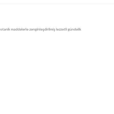
otanik maddələrlə zənginləşdirilmiş ləzzətli gündəlik