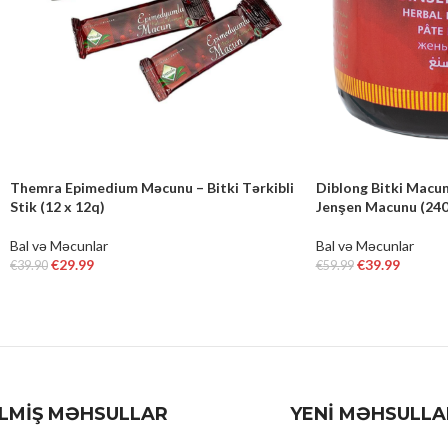
Themra Epimedium Məcunu – Bitki Tərkibli
Diblong Bitki Macun
Stik (12 x 12q)
Jenşen Macunu (240
Bal və Məcunlar
Bal və Məcunlar
€
29.99
€
39.99
€
39.90
€
59.99
ADD TO CART
ADD TO CART
İLMİŞ MƏHSULLAR
YENİ MƏHSULLA