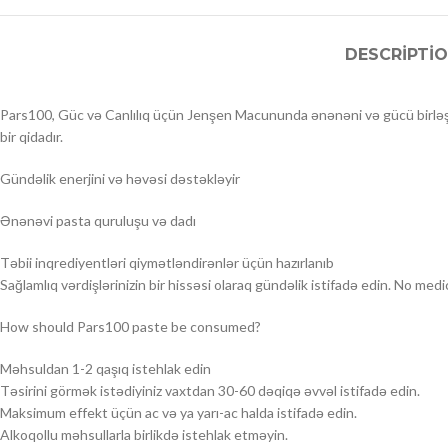
DESCRIPTI
Pars100, Güc və Canlılıq üçün Jenşen Macununda ənənəni və gücü birləşdiri
bir qidadır.
Gündəlik enerjini və həvəsi dəstəkləyir
Ənənəvi pasta quruluşu və dadı
Təbii inqrediyentləri qiymətləndirənlər üçün hazırlanıb
Sağlamlıq vərdişlərinizin bir hissəsi olaraq gündəlik istifadə edin. No med
How should Pars100 paste be consumed?
Məhsuldan 1-2 qaşıq istehlak edin
Təsirini görmək istədiyiniz vaxtdan 30-60 dəqiqə əvvəl istifadə edin.
Maksimum effekt üçün ac və ya yarı-ac halda istifadə edin.
Alkoqollu məhsullarla birlikdə istehlak etməyin.