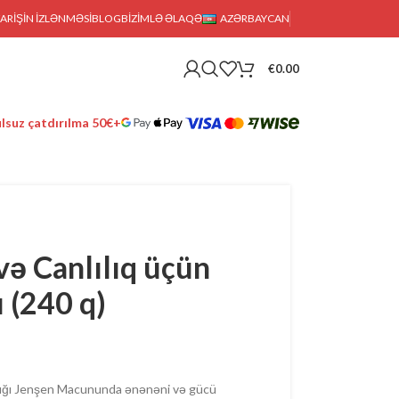
FARIŞIN IZLƏNMƏSI
BLOG
BIZIMLƏ ƏLAQƏ
AZƏRBAYCAN
€
0.00
lsuz çatdırılma 50€+
və Canlılıq üçün
 (240 q)
adığı Jenşen Macununda ənənəni və gücü