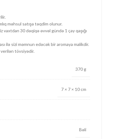
lir.
lıq məhsul satışa təqdim olunur.
niz vaxtdan 30 dəqiqə əvvəl gündə 1 çay qaşığı
 ilə sizi məmnun edəcək bir aromaya malikdir.
verilən tövsiyədir.
370 g
7 × 7 × 10 cm
Bəli