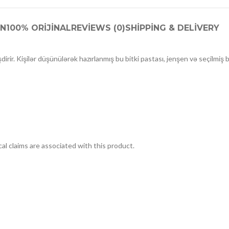
ON
100% ORIJINAL
REVIEWS (0)
SHIPPING & DELIVERY
r. Kişilər düşünülərək hazırlanmış bu bitki pastası, jenşen və seçilmiş b
ical claims are associated with this product.