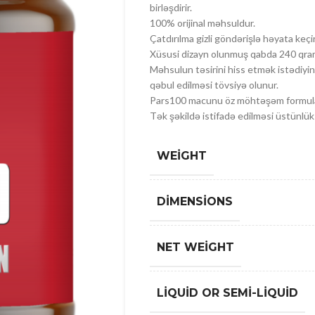
birləşdirir.
100% orijinal məhsuldur.
Çatdırılma gizli göndərişlə həyata keçiri
Xüsusi dizayn olunmuş qabda 240 qram
Məhsulun təsirini hiss etmək istədiyi
qəbul edilməsi tövsiyə olunur.
Pars100 macunu öz möhtəşəm formulası
Tək şəkildə istifadə edilməsi üstünlük 
WEIGHT
DIMENSIONS
NET WEIGHT
LIQUID OR SEMI-LIQUID