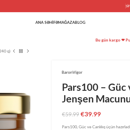
SI
ANA SƏHIFƏ
MAĞAZA
BLOG
Bu gün kargo ❤ Pu
240 q)
BaronVigor
Pars100 – Güc 
Jenşen Macunu
€
39.99
€
59.99
Pars100, Güc və Canlılıq üçün hazırl