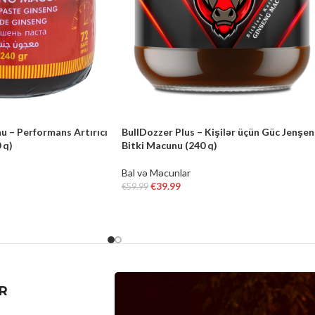
u – Performans Artırıcı
BullDozzer Plus – Kişilər üçün Güc Jenşen
 q)
Bitki Macunu (240 q)
Bal və Məcunlar
€
39.99
€
59.99
ADD TO CART
R