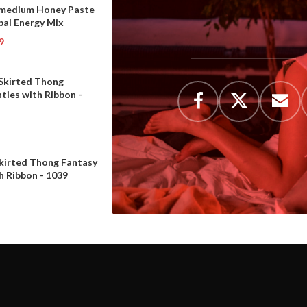
medium Honey Paste
bal Energy Mix
9
 Skirted Thong
ties with Ribbon -
Skirted Thong Fantasy
h Ribbon - 1039