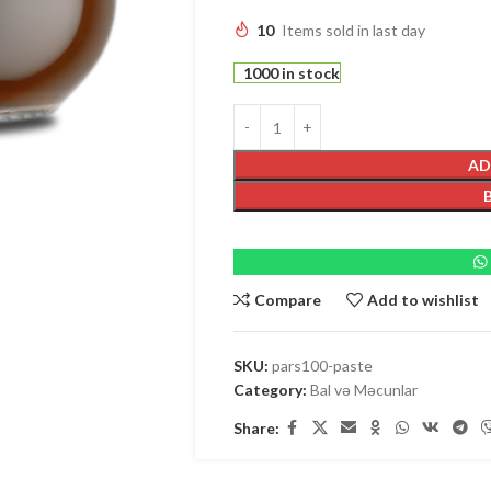
10
Items sold in last day
1000 in stock
AD
Compare
Add to wishlist
SKU:
pars100-paste
Category:
Bal və Məcunlar
Share: