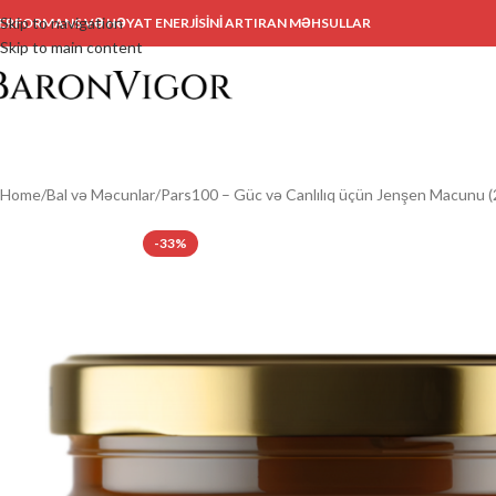
Skip to navigation
ERFORMANS VƏ HƏYAT ENERJİSİNİ ARTIRAN MƏHSULLAR
Skip to main content
Home
Bal və Məcunlar
Pars100 – Güc və Canlılıq üçün Jenşen Macunu (
-33%