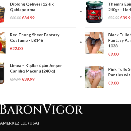
Diblong Qəhvəsi 12-lik
Themra Epi
Qablaşdırma
240gr - Her
€
34.99
€
39.9
€
60.00
€
59.99
Red Thong Sheer Fantasy
Black Tulle
Costume - LB146
Fantasy Pan
1038
€
22.00
€
9.00
Limea – Kişilər üçün Jenşen
Pink Tulle 
Canlılıq Macunu (240 q)
Panties wit
€
39.99
€
59.99
€
9.00
AMERKEZ LLC (USA)