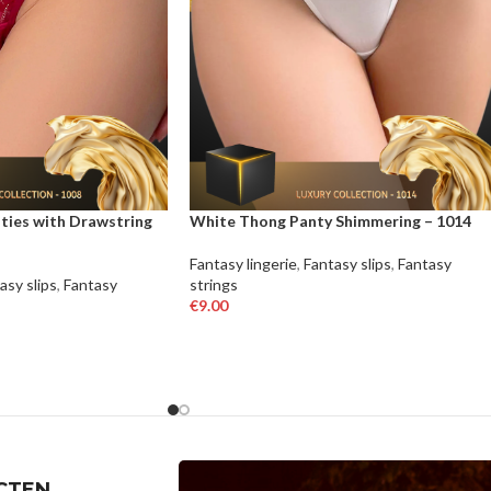
ties with Drawstring
White Thong Panty Shimmering – 1014
Fantasy lingerie
,
Fantasy slips
,
Fantasy
asy slips
,
Fantasy
strings
€
9.00
OPTIES SELECTEREN
EN
CTEN