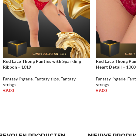
Red Lace Thong Panties with Sparkling
Red Lace Thong Pan
Ribbon – 1019
Heart Detail – 1008
Fantasy lingerie
,
Fantasy slips
,
Fantasy
Fantasy lingerie
,
Fant
strings
strings
€
9.00
€
9.00
OPTIES SELECTEREN
OPTIES SELECTER
BEVOLEN PRODUCTEN
NIEUWE PRODU