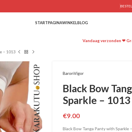
BESTE
STARTPAGINA
WINKEL
BLOG
Vandaag verzonden ❤ Gra
le – 1013
BaronVigor
Black Bow Tang
Sparkle – 1013
€
9.00
Black Bow Tanga Panty with Sparkle 