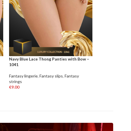
Navy Blue Lace Thong Panties with Bow –
Leopard Pattern
1041
Sparkled – 1024
Fantasy lingerie
,
Fantasy slips
,
Fantasy
Fantasy lingerie
,
F
strings
strings
€
9.00
€
9.00
OPTIES SELECTEREN
OPTIES SELECT