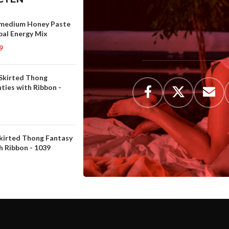
medium Honey Paste
bal Energy Mix
9
 Skirted Thong
ties with Ribbon -
Skirted Thong Fantasy
h Ribbon - 1039