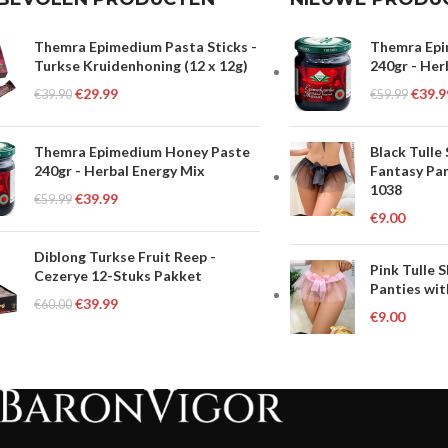
Themra Epimedium Pasta Sticks -
Themra Epi
Turkse Kruidenhoning (12 x 12g)
240gr - Her
€
29.99
€
39.9
€
39.90
€
59.99
Themra Epimedium Honey Paste
Black Tulle
240gr - Herbal Energy Mix
Fantasy Pan
1038
€
39.99
€
59.99
€
9.00
Diblong Turkse Fruit Reep -
Pink Tulle 
Cezerye 12-Stuks Pakket
Panties wit
€
39.99
€
60.00
€
9.00