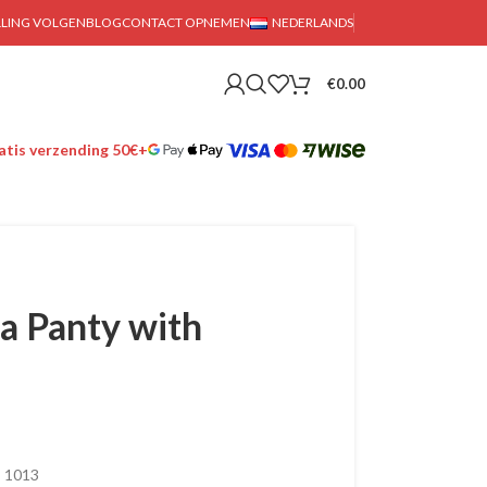
LLING VOLGEN
BLOG
CONTACT OPNEMEN
NEDERLANDS
€
0.00
tis verzending 50€+
a Panty with
– 1013