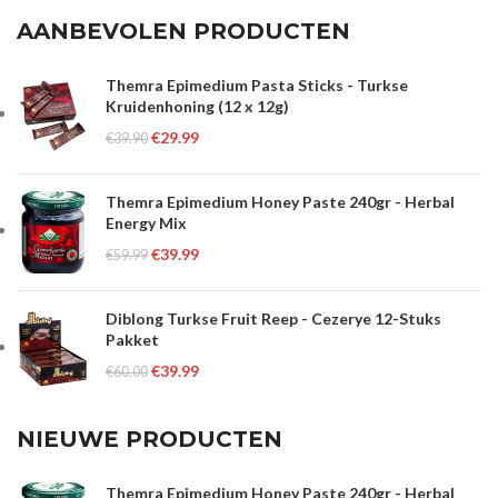
AANBEVOLEN PRODUCTEN
Themra Epimedium Pasta Sticks - Turkse
Kruidenhoning (12 x 12g)
€
29.99
€
39.90
Themra Epimedium Honey Paste 240gr - Herbal
Energy Mix
€
39.99
€
59.99
Diblong Turkse Fruit Reep - Cezerye 12-Stuks
Pakket
€
39.99
€
60.00
NIEUWE PRODUCTEN
Themra Epimedium Honey Paste 240gr - Herbal