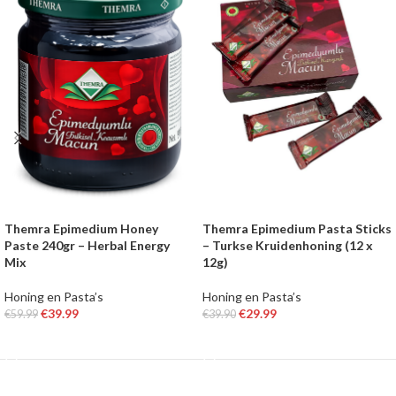
Themra Epimedium Honey
Themra Epimedium Pasta Sticks
Paste 240gr – Herbal Energy
– Turkse Kruidenhoning (12 x
Mix
12g)
Honing en Pasta’s
Honing en Pasta’s
€
39.99
€
29.99
€
59.99
€
39.90
TOEVOEGEN AAN WINKELWAGEN
TOEVOEGEN AAN WINKELWAGEN