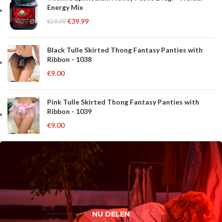
Energy Mix
€
39.99
€
59.99
Black Tulle Skirted Thong Fantasy Panties with
Ribbon - 1038
€
9.00
Pink Tulle Skirted Thong Fantasy Panties with
Ribbon - 1039
€
9.00
NU DELEN