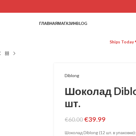
ГЛАВНАЯ
МАГАЗИН
BLOG
Ships Today 
Diblong
Шоколад Dibl
шт.
€
39.99
€
60.00
Шоколад Diblong (12 шт. в упаковк