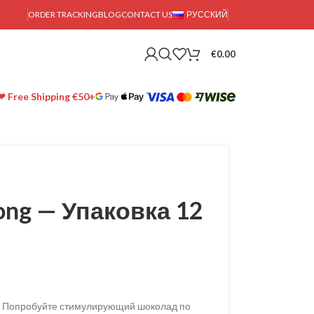
ORDER TRACKING
BLOG
CONTACT US
РУССКИЙ
€
0.00
❤ Free Shipping €50+
ong — Упаковка 12
е): Попробуйте стимулирующий шоколад по