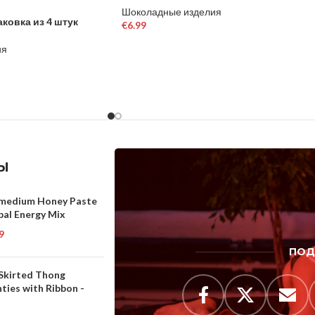
Шоколадные изделия
аковка из 4 штук
€
6.99
В КОРЗИНУ
ия
Ы
medium Honey Paste
bal Energy Mix
9
ПОД
 Skirted Thong
ties with Ribbon -