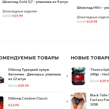
Шоколад Gold Q7 – упаковка из 4 штук
Шоколад Hilti – уп
Шоколадные изделия
€
19.99
€
29.99
Шоколадные издел
€
19.99
€
29.99
В КОРЗИНУ
ЧИТАТЬ ДАЛЕЕ
ОМЕНДУЕМЫЕ ТОВАРЫ
НОВЫЕ ТОВАР
Diblong Турецкий лукум
Themra Epi
батончик - Джезерье, упаковка
240gr - Her
из 12 штук
€
39.9
€
59.99
€
39.99
€
60.00
Black Tulle
Diblong Condom Classic
Fantasy Pan
1038
€
13.90