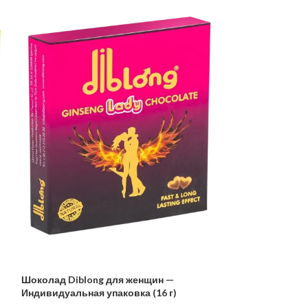
Шоколад Diblong для женщин —
Индивидуальная упаковка (16 г)
Diblong Lady Ch