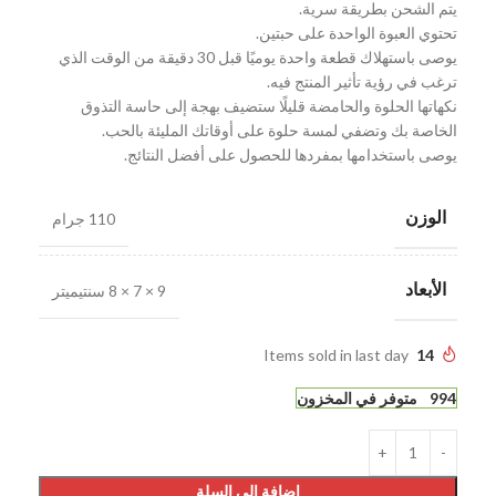
يتم الشحن بطريقة سرية.
تحتوي العبوة الواحدة على حبتين.
يوصى باستهلاك قطعة واحدة يوميًا قبل 30 دقيقة من الوقت الذي
ترغب في رؤية تأثير المنتج فيه.
نكهاتها الحلوة والحامضة قليلًا ستضيف بهجة إلى حاسة التذوق
الخاصة بك وتضفي لمسة حلوة على أوقاتك المليئة بالحب.
يوصى باستخدامها بمفردها للحصول على أفضل النتائج.
الوزن
110 جرام
الأبعاد
9 × 7 × 8 سنتيميتر
Items sold in last day
14
994 متوفر في المخزون
إضافة إلى السلة