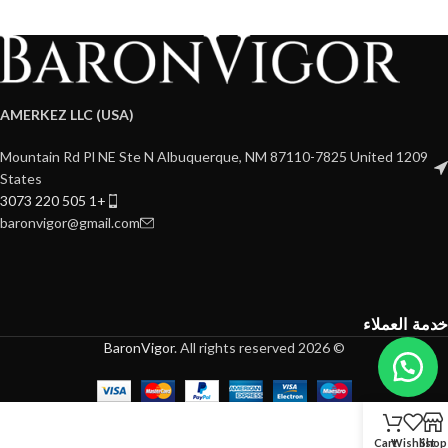
AMERKEZ LLC (USA)
1209 Mountain Rd Pl NE Ste N Albuquerque, NM 87110-7825 United
States
+1 505 220 3073
baronvigor@gmail.com
خدمة العملاء
BaronVigor
. All rights reserved
© 2026
Cart
Wishlist
Shop