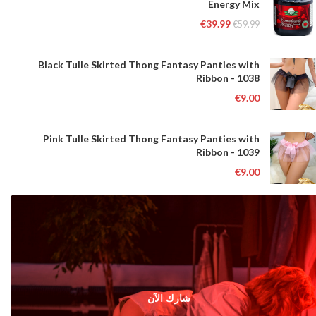
Energy Mix
€
39.99
€
59.99
Black Tulle Skirted Thong Fantasy Panties with
Ribbon - 1038
€
9.00
Pink Tulle Skirted Thong Fantasy Panties with
Ribbon - 1039
€
9.00
شارك الآن