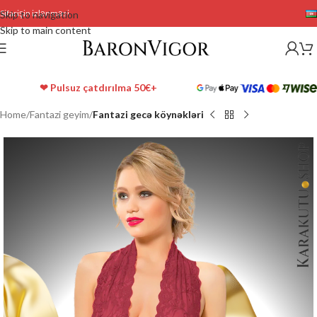
Sifarişin izlənməsi
Skip to navigation
Skip to main content
❤ Pulsuz çatdırılma 50€+
Home
Fantazi geyim
Fantazi gecə köynəkləri