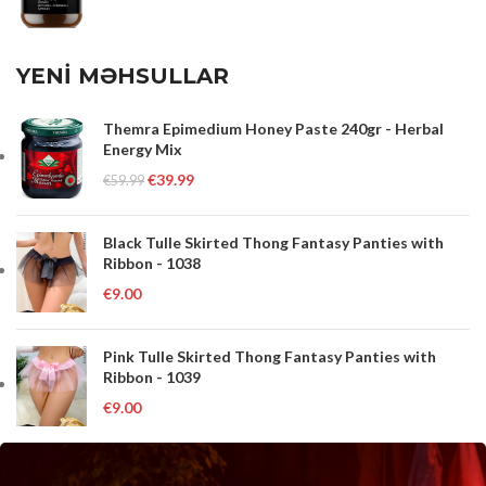
YENİ MƏHSULLAR
Themra Epimedium Honey Paste 240gr - Herbal
Energy Mix
€
39.99
€
59.99
Black Tulle Skirted Thong Fantasy Panties with
Ribbon - 1038
€
9.00
Pink Tulle Skirted Thong Fantasy Panties with
Ribbon - 1039
€
9.00