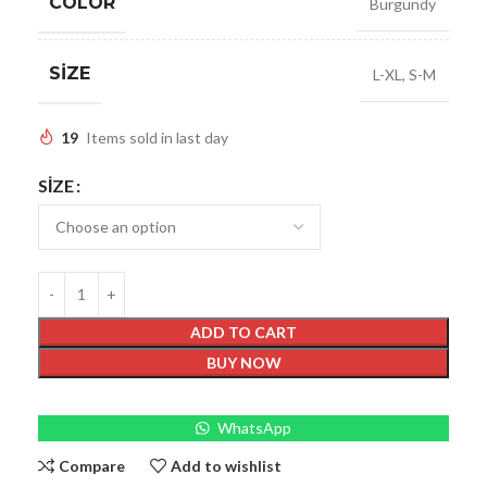
COLOR
Burgundy
SIZE
L-XL
,
S-M
19
Items sold in last day
SIZE
ADD TO CART
BUY NOW
WhatsApp
Compare
Add to wishlist