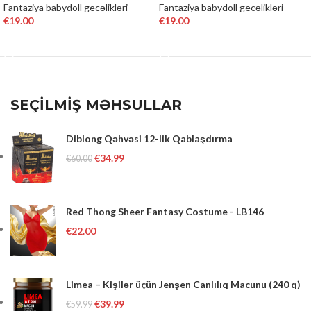
Fantaziya babydoll gecəlikləri
Fantaziya babydoll gecəlikləri
€
19.00
€
19.00
SELECT OPTIONS
SELECT OPTIONS
SEÇİLMİŞ MƏHSULLAR
Diblong Qəhvəsi 12-lik Qablaşdırma
€
34.99
€
60.00
Red Thong Sheer Fantasy Costume - LB146
€
22.00
Limea – Kişilər üçün Jenşen Canlılıq Macunu (240 q)
€
39.99
€
59.99