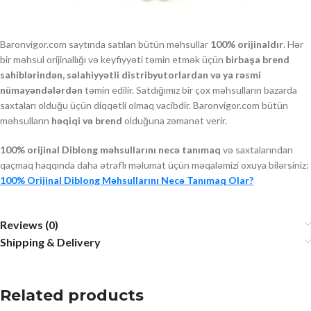
Baronvigor.com saytında satılan bütün məhsullar
100% orijinaldır
. Hər
bir məhsul orijinallığı və keyfiyyəti təmin etmək üçün
birbaşa brend
sahiblərindən, səlahiyyətli distribyutorlardan və ya rəsmi
nümayəndələrdən
təmin edilir. Satdığımız bir çox məhsulların bazarda
saxtaları olduğu üçün diqqətli olmaq vacibdir. Baronvigor.com bütün
məhsulların
həqiqi və brend
olduğuna zəmanət verir.
100% orijinal Diblong məhsullarını necə tanımaq
və saxtalarından
qaçmaq haqqında daha ətraflı məlumat üçün məqaləmizi oxuya bilərsiniz:
100% Orijinal Diblong Məhsullarını Necə Tanımaq Olar?
Reviews (0)
Shipping & Delivery
Related products