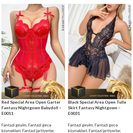
Red Special Area Open Garter
Black Special Area Open Tulle
Fantasy Nightgown Babydoll –
Skirt Fantasy Nightgown –
E0011
E0031
Fantazi geyim
,
Fantazi gecə
Fantazi geyim
,
Fantazi gecə
köynəkləri
,
Fantazi jartiyerlər
,
köynəkləri
,
Fantazi jartiyerlər
,