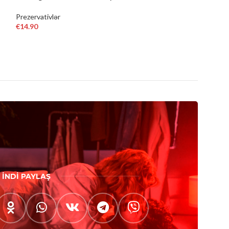
Prezervativlər
Prezervativlər
€
14.90
€
14.90
ADD TO CART
ADD TO CART
İNDİ PAYLAŞ