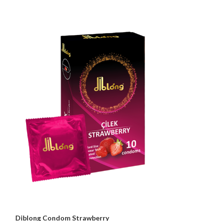
Diblong Condom Strawberry
Diblong Condom