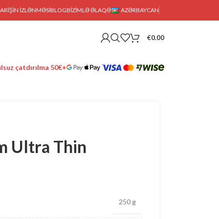
FARIŞIN IZLƏNMƏSI
BLOG
BIZIMLƏ ƏLAQƏ
AZƏRBAYCAN
€
0.00
lsuz çatdırılma 50€+
 Ultra Thin
250 g