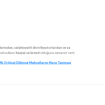
ərindən, səlahiyyətli distribyutorlardan və ya
məhsulların
həqiqi və brend
olduğuna zəmanət verir.
% Orijinal Diblong Məhsullarını Necə Tanımaq