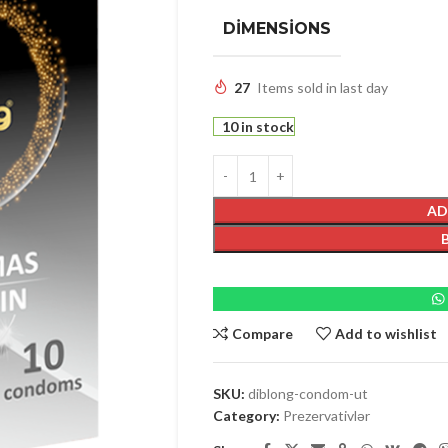
DIMENSIONS
27
Items sold in last day
10 in stock
AD
Compare
Add to wishlist
SKU:
diblong-condom-ut
Category:
Prezervativlər