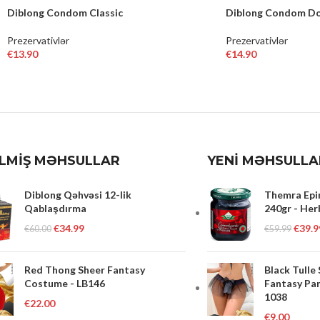
Diblong Condom Classic
Diblong Condom Do
Prezervativlər
Prezervativlər
€
13.90
€
14.90
READ MORE
READ MORE
İLMİŞ MƏHSULLAR
YENİ MƏHSULLA
Diblong Qəhvəsi 12-lik
Themra Epi
Qablaşdırma
240gr - Her
€
34.99
€
39.9
€
60.00
€
59.99
Red Thong Sheer Fantasy
Black Tulle
Costume - LB146
Fantasy Pan
1038
€
22.00
€
9.00