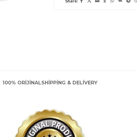
Share:
100% ORIJINAL
SHIPPING & DELIVERY