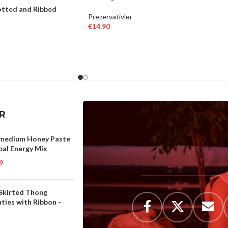
tted and Ribbed
Prezervativlər
€
14.90
ADD TO CART
R
medium Honey Paste
bal Energy Mix
9
 Skirted Thong
ties with Ribbon -