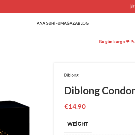
SI
ANA SƏHIFƏ
MAĞAZA
BLOG
Bu gün kargo ❤ Pu
Diblong
Diblong Condom
€
14.90
WEIGHT