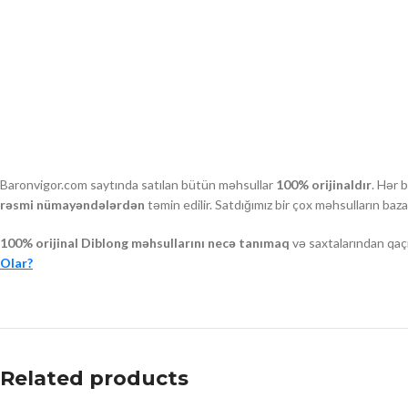
Baronvigor.com saytında satılan bütün məhsullar
100% orijinaldır
. Hər 
rəsmi nümayəndələrdən
təmin edilir. Satdığımız bir çox məhsulların ba
100% orijinal Diblong məhsullarını necə tanımaq
və saxtalarından qaç
Olar?
Related products