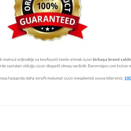
bir məhsul orijinallığı və keyfiyyəti təmin etmək üçün
birbaşa brend sahibl
zarda saxtaları olduğu üçün diqqətli olmaq vacibdir. Baronvigor.com bütün 
maq haqqında daha ətraflı məlumat üçün məqaləmizi oxuya bilərsiniz:
100