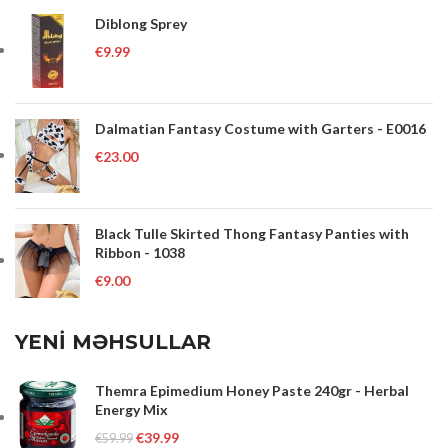
Diblong Sprey
€
9.99
Dalmatian Fantasy Costume with Garters - E0016
€
23.00
Black Tulle Skirted Thong Fantasy Panties with
Ribbon - 1038
€
9.00
YENİ MƏHSULLAR
Themra Epimedium Honey Paste 240gr - Herbal
Energy Mix
€
39.99
€
59.99