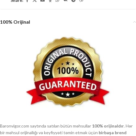
Share:
100% Orijinal
Baronvigor.com saytında satılan bütün məhsullar
100% orijinaldır
. Hər
bir məhsul orijinallığı və keyfiyyəti təmin etmək üçün
birbaşa brend