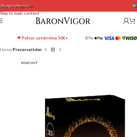
Sifarişin izlənməsi
Skip to navigation
Skip to main content
❤ Pulsuz çatdırılma 50€+
Home
Prezervativlər
SOLD OUT