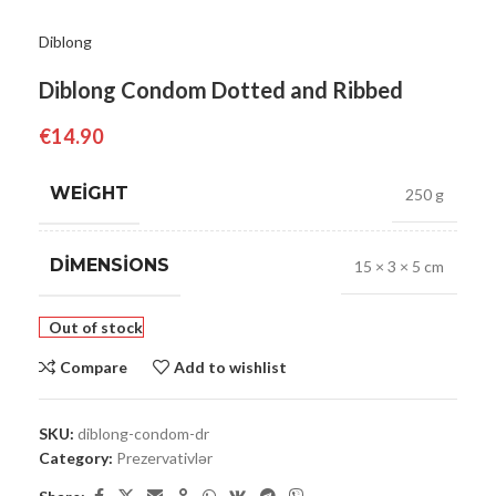
Diblong
Diblong Condom Dotted and Ribbed
€
14.90
WEIGHT
250 g
DIMENSIONS
15 × 3 × 5 cm
Out of stock
Compare
Add to wishlist
SKU:
diblong-condom-dr
Category:
Prezervativlər