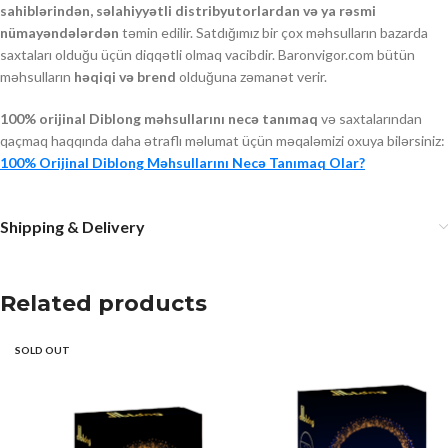
sahiblərindən, səlahiyyətli distribyutorlardan və ya rəsmi
nümayəndələrdən
təmin edilir. Satdığımız bir çox məhsulların bazarda
saxtaları olduğu üçün diqqətli olmaq vacibdir. Baronvigor.com bütün
məhsulların
həqiqi və brend
olduğuna zəmanət verir.
100% orijinal Diblong məhsullarını necə tanımaq
və saxtalarından
qaçmaq haqqında daha ətraflı məlumat üçün məqaləmizi oxuya bilərsiniz:
100% Orijinal Diblong Məhsullarını Necə Tanımaq Olar?
Shipping & Delivery
Related products
SOLD OUT