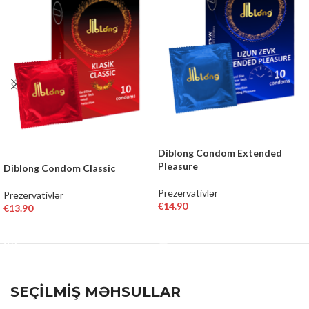
Diblong Condom Extended
Pleasure
Diblong Condom Classic
Prezervativlər
Prezervativlər
€
14.90
€
13.90
ADD TO CART
READ MORE
SEÇİLMİŞ MƏHSULLAR