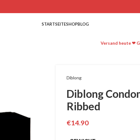
STARTSEITE
SHOP
BLOG
Versand heute ❤ G
Diblong
Diblong Condo
Ribbed
€
14.90