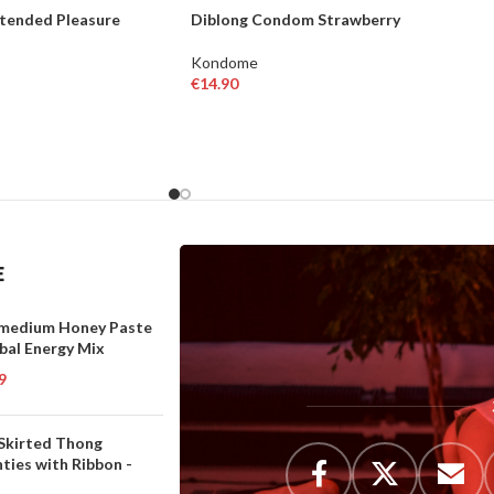
tended Pleasure
Diblong Condom Strawberry
Kondome
€
14.90
RB
IN DEN WARENKORB
E
medium Honey Paste
bal Energy Mix
9
 Skirted Thong
ties with Ribbon -