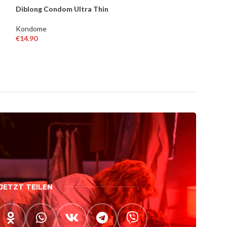
Diblong Condom Ultra Thin
Diblong Condom
Kondome
Kondome
€
14.90
€
14.90
IN DEN WARENKORB
IN DEN WAREN
JETZT TEILEN