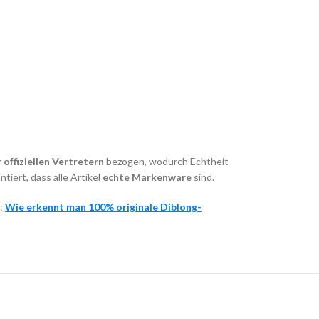
offiziellen Vertretern
bezogen, wodurch Echtheit
tiert, dass alle Artikel
echte Markenware
sind.
l:
Wie erkennt man 100% originale Diblong-