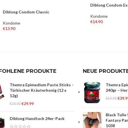
Diblong Condom Ex
Diblong Condom Classic
Kondome
€
14.90
Kondome
€
13.90
IN DEN WARENKO
WEITERLESEN
FOHLENE PRODUKTE
NEUE PRODUKT
Themra Epimedium Paste Sticks -
Themra Epi
Türkischer Kräuterhonig (12 x
240gr – Her
12g)
€
39.9
€
59.99
€
29.99
€
39.90
Black Tulle
Diblong Handtuch 24er-Pack
Fantasy Pan
1038