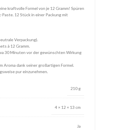
ine kraftvolle Formel von je 12 Gramm! Spüren
-Paste. 12 Stück in einer Packung mit
neutrale Verpackung).
hets à 12 Gramm.
etwa 30 Minuten vor der gewünschten Wirkung
em Aroma dank seiner großartigen Formel.
ugsweise pur einzunehmen.
210 g
4 × 12 × 13 cm
Ja