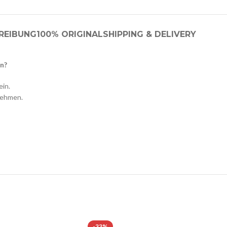
REIBUNG
100% ORIGINAL
SHIPPING & DELIVERY
n?
in.
nehmen.
-33%