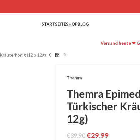
STARTSEITE
SHOP
BLOG
Versand heute ❤ G
Kräuterhonig (12 x 12g)
Themra
Themra Epimedi
Türkischer Krä
12g)
€
29.99
€
39.90