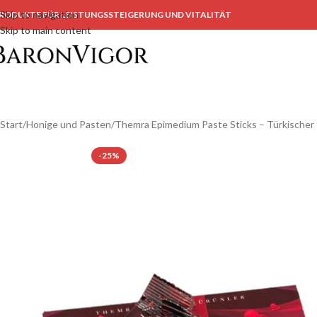
Skip to navigation
RODUKTE FÜR LEISTUNGSSTEIGERUNG UND VITALITÄT
Skip to main content
Start
Honige und Pasten
Themra Epimedium Paste Sticks – Türkischer 
-25%