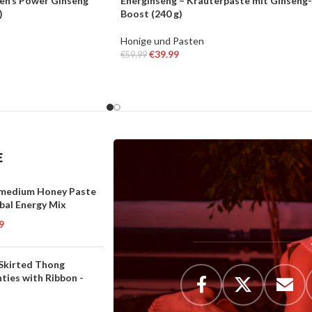
Men’s Power Ginseng
Energinseng – Kräuterpaste mit Ginseng-
)
Boost (240 g)
Honige und Pasten
€
39.99
€
59.99
RB
IN DEN WARENKORB
E
medium Honey Paste
bal Energy Mix
9
 Skirted Thong
ties with Ribbon -