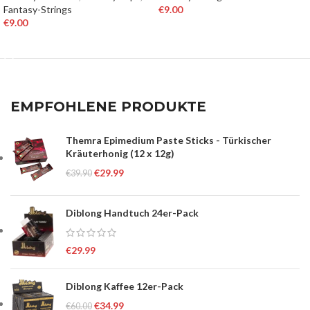
Fantasy-Strings
€
9.00
€
9.00
AUSFÜHRUNG WÄHLEN
AUSFÜHRUNG WÄHLEN
EMPFOHLENE PRODUKTE
Themra Epimedium Paste Sticks - Türkischer
Kräuterhonig (12 x 12g)
€
29.99
€
39.90
Diblong Handtuch 24er-Pack
€
29.99
Diblong Kaffee 12er-Pack
€
34.99
€
60.00