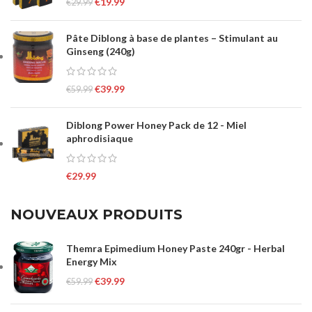
€
19.99
€
29.99
Pâte Diblong à base de plantes – Stimulant au
Ginseng (240g)
€
39.99
€
59.99
Diblong Power Honey Pack de 12 - Miel
aphrodisiaque
€
29.99
NOUVEAUX PRODUITS
Themra Epimedium Honey Paste 240gr - Herbal
Energy Mix
€
39.99
€
59.99