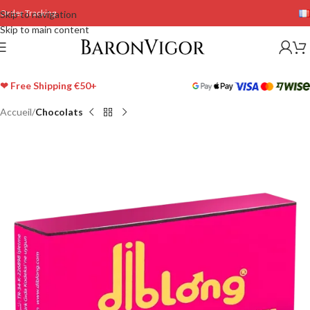
Order Tracking
Skip to navigation
Skip to main content
❤ Free Shipping €50+
Accueil
Chocolats