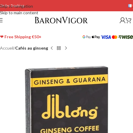
Order Tracking
Skip to navigation
Skip to main content
❤ Free Shipping €50+
Accueil
Cafés au ginseng