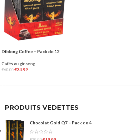
Diblong Coffee – Pack de 12
Cafés au ginseng
€
34.99
€
60.00
AJOUTER AU PANIER
PRODUITS VEDETTES
Chocolat Gold Q7 – Pack de 4
€
19.99
€
29.99