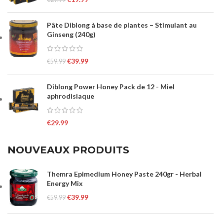
Pâte Diblong à base de plantes – Stimulant au
Ginseng (240g)
€
39.99
€
59.99
Diblong Power Honey Pack de 12 - Miel
aphrodisiaque
€
29.99
NOUVEAUX PRODUITS
Themra Epimedium Honey Paste 240gr - Herbal
Energy Mix
€
39.99
€
59.99