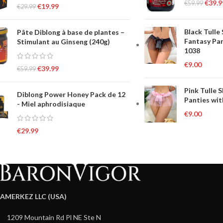
€
39.9
€
59.99
€
19.99
€
29.99
Black Tulle
Pâte Diblong à base de plantes –
Fantasy Pan
Stimulant au Ginseng (240g)
1038
€
9.00
€
39.99
€
59.99
Pink Tulle 
Diblong Power Honey Pack de 12
Panties wit
- Miel aphrodisiaque
€
9.00
€
29.99
AMERKEZ LLC (USA)
1209 Mountain Rd Pl NE Ste N