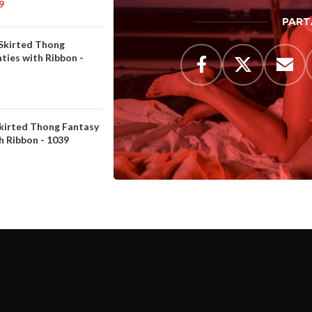
9
PART
 Skirted Thong
ties with Ribbon -
Skirted Thong Fantasy
h Ribbon - 1039