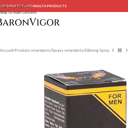
Skip to navigation
ERFORMANCE AND HEALTH PRODUCTS
Skip to main content
Accueil
Produits retardants
Sprays retardants
Diblong Spray