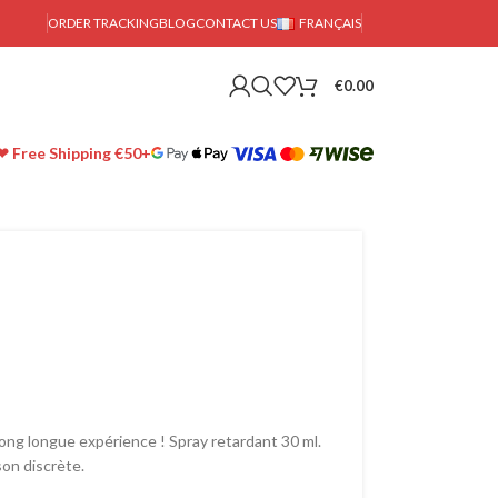
ORDER TRACKING
BLOG
CONTACT US
FRANÇAIS
€
0.00
❤ Free Shipping €50+
long longue expérience ! Spray retardant 30 ml.
son discrète.