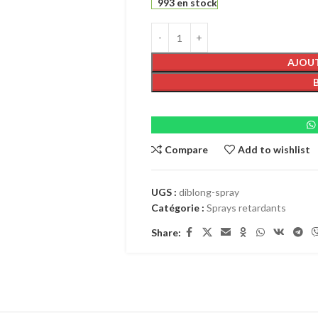
993 en stock
AJOUT
Compare
Add to wishlist
UGS :
diblong-spray
Catégorie :
Sprays retardants
Share: