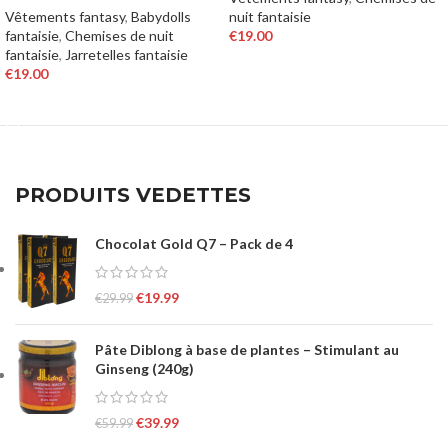
Vêtements fantasy
,
Babydolls
nuit fantaisie
fantaisie
,
Chemises de nuit
€
19.00
fantaisie
,
Jarretelles fantaisie
CHOIX DES OPTIONS
€
19.00
CHOIX DES OPTIONS
PRODUITS VEDETTES
Chocolat Gold Q7 – Pack de 4
€
19.99
€
29.99
Pâte Diblong à base de plantes – Stimulant au
Ginseng (240g)
€
39.99
€
59.99