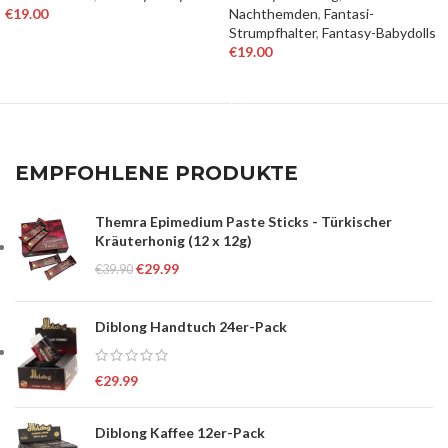
€
19.00
Nachthemden
,
Fantasi-
Strumpfhalter
,
Fantasy-Babydolls
AUSFÜHRUNG WÄHLEN
€
19.00
AUSFÜHRUNG WÄHLEN
EMPFOHLENE PRODUKTE
Themra Epimedium Paste Sticks - Türkischer
Kräuterhonig (12 x 12g)
€
29.99
€
39.90
Diblong Handtuch 24er-Pack
€
29.99
Diblong Kaffee 12er-Pack