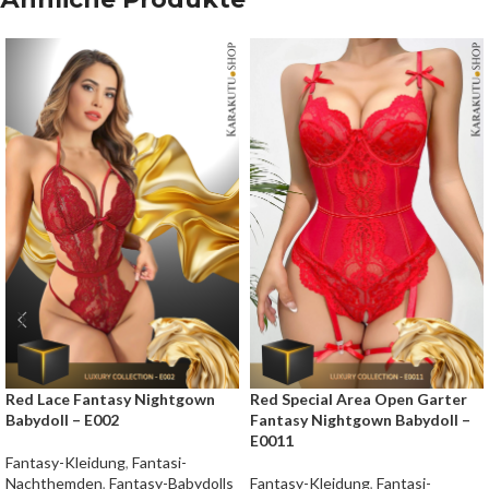
Red Lace Fantasy Nightgown
Red Special Area Open Garter
Babydoll – E002
Fantasy Nightgown Babydoll –
E0011
Fantasy-Kleidung
,
Fantasi-
Nachthemden
,
Fantasy-Babydolls
Fantasy-Kleidung
,
Fantasi-