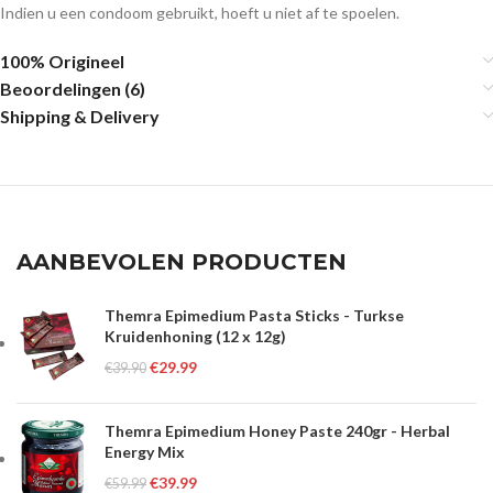
Indien u een condoom gebruikt, hoeft u niet af te spoelen.
100% Origineel
Beoordelingen (6)
Shipping & Delivery
AANBEVOLEN PRODUCTEN
Themra Epimedium Pasta Sticks - Turkse
Kruidenhoning (12 x 12g)
€
29.99
€
39.90
Themra Epimedium Honey Paste 240gr - Herbal
Energy Mix
€
39.99
€
59.99