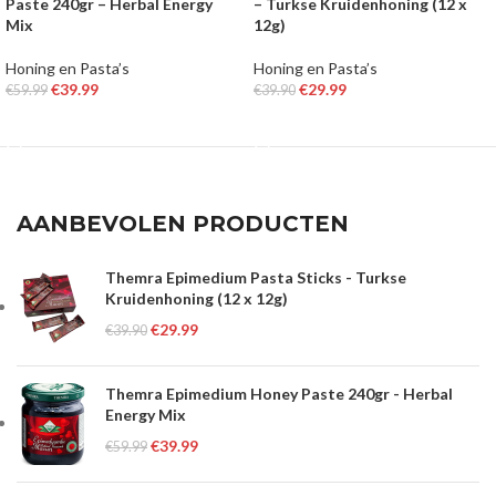
Paste 240gr – Herbal Energy
– Turkse Kruidenhoning (12 x
Mix
12g)
Honing en Pasta’s
Honing en Pasta’s
€
39.99
€
29.99
€
59.99
€
39.90
TOEVOEGEN AAN WINKELWAGEN
TOEVOEGEN AAN WINKELWAGEN
AANBEVOLEN PRODUCTEN
Themra Epimedium Pasta Sticks - Turkse
Kruidenhoning (12 x 12g)
€
29.99
€
39.90
Themra Epimedium Honey Paste 240gr - Herbal
Energy Mix
€
39.99
€
59.99