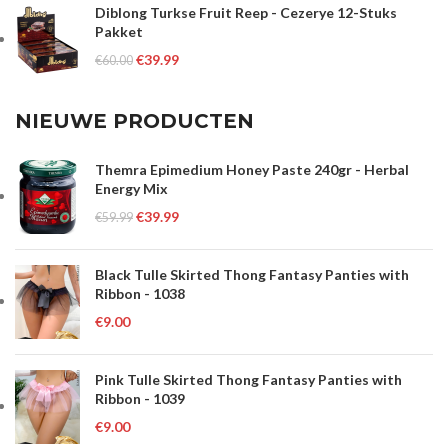
Diblong Turkse Fruit Reep - Cezerye 12-Stuks
Pakket
€
39.99
€
60.00
NIEUWE PRODUCTEN
Themra Epimedium Honey Paste 240gr - Herbal
Energy Mix
€
39.99
€
59.99
Black Tulle Skirted Thong Fantasy Panties with
Ribbon - 1038
€
9.00
Pink Tulle Skirted Thong Fantasy Panties with
Ribbon - 1039
€
9.00