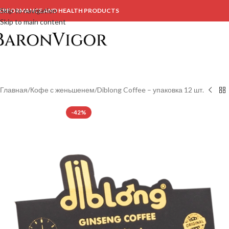
Skip to navigation
ERFORMANCE AND HEALTH PRODUCTS
Skip to main content
Главная
Кофе с женьшенем
Diblong Coffee – упаковка 12 шт.
-42%