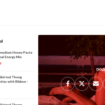
Ы
medium Honey Paste
bal Energy Mix
9
ПОД
 Skirted Thong
ties with Ribbon -
 Skirted Thong