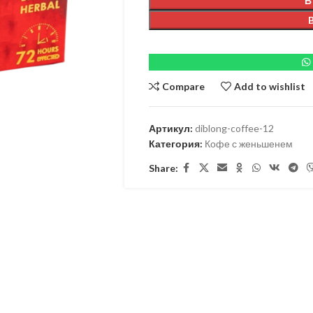
В
Compare
Add to wishlist
Артикул:
diblong-coffee-12
Категория:
Кофе с женьшенем
Share: