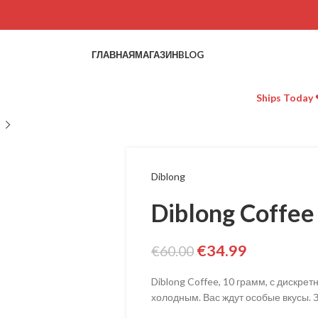
ГЛАВНАЯ
МАГАЗИН
BLOG
Ships Today 
Diblong
Diblong Coffee
€
34.99
€
60.00
Diblong Coffee, 10 грамм, с дискре
холодным. Вас ждут особые вкусы. 