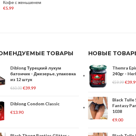
Кофе с женьшенем
€
5.99
В КОРЗИНУ
ОМЕНДУЕМЫЕ ТОВАРЫ
НОВЫЕ ТОВАР
Diblong Турецкий лукум
Themra Epi
батончик - Джезерье, упаковка
240gr - Her
из 12 штук
€
39.9
€
59.99
€
39.99
€
60.00
Black Tulle
Diblong Condom Classic
Fantasy Pan
1038
€
13.90
€
9.00
Black Thong Panties Glitter -
Black Tulle