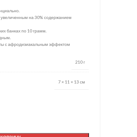
нциально.
с увеличенным на 30% содержанием
их банках по 10 грамм.
дным.
енты с афродизиакальным эффектом
210 г
7 × 11 × 13 см